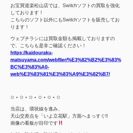
お宝買道楽松山店では、Switchソフトの買取を強化
しております！
こちらのソフト以外にもSwitchソフトを販売してお
ります！
ウェブチラシには買取金額も掲載しておりますの
で、こちらも是非ご確認ください！
https://kaidouraku-
matsuyama.com/webflier/%E3%82%B2%E3%83%
BC%E3%83%A0-
web%E3%83%81%E3%83%A9%E3%82%B7/
✩ ⋆ ✩ ⋆ ✩ ⋆ ✩ ⋆ ✩ ⋆ ✩
当店は、環状線を進み、
天山交差点を「いよ立花駅」方面へまっすぐ!!
画像の看板が目印です