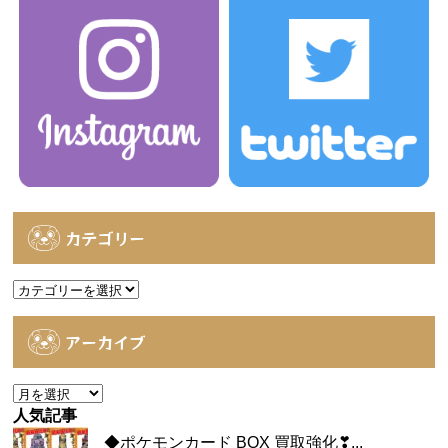
カテゴリー
カ
テ
ゴ
アーカイブ
リ
ー
ア
ー
人気記事
カ
◆ポケモンカード BOX 買取強化❣...