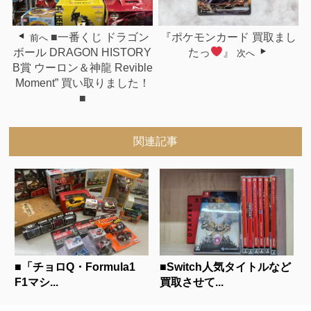
■一番くじ ドラゴン
『ポケモンカード 買取まし
前へ
ボール DRAGON HISTORY
たっ
』
次へ
B賞 ウーロン＆神龍 Revible
Moment” 買い取りました！
■
関連記事
■「チョロQ・Formula1
■Switch人気タイトルなど
F1マシ...
買取させて...