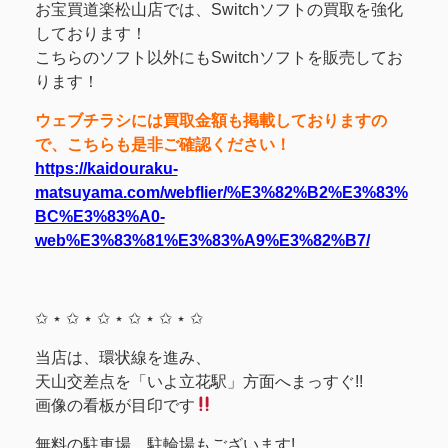
お宝買道楽松山店では、Switchソフトの買取を強化
しております！
こちらのソフト以外にもSwitchソフトを販売してお
ります！
ウェブチラシには買取金額も掲載しておりますの
で、こちらも是非ご確認ください！
https://kaidouraku-
matsuyama.com/webflier/%E3%82%B2%E3%83%
BC%E3%83%A0-
web%E3%83%81%E3%83%A9%E3%82%B7/
✩ ⋆ ✩ ⋆ ✩ ⋆ ✩ ⋆ ✩ ⋆ ✩
当店は、環状線を進み、
天山交差点を「いよ立花駅」方面へまっすぐ!!
画像の看板が目印です
無料の駐車場、駐輪場もございます!