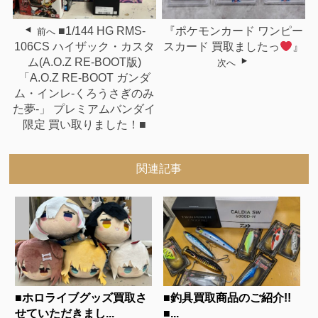
■1/144 HG RMS-
『ポケモンカード ワンピー
前へ
106CS ハイザック・カスタ
スカード 買取ましたっ
』
ム(A.O.Z RE-BOOT版)
次へ
「A.O.Z RE-BOOT ガンダ
ム・インレ-くろうさぎのみ
た夢-」 プレミアムバンダイ
限定 買い取りました！■
関連記事
■ホロライブグッズ買取さ
■釣具買取商品のご紹介!!
せていただきまし...
■...