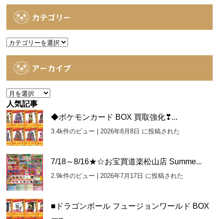
カテゴリー
カ
テ
ゴ
アーカイブ
リ
ー
ア
ー
人気記事
カ
◆ポケモンカード BOX 買取強化❣...
イ
3.4k件のビュー
|
2026年8月8日 に投稿された
ブ
7/18～8/16★☆お宝買道楽松山店 Summe...
2.9k件のビュー
|
2026年7月17日 に投稿された
■ドラゴンボール フュージョンワールド BOX