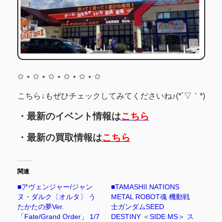
✩ ⋆ ✩ ⋆ ✩ ⋆ ✩ ⋆ ✩ ⋆ ✩
こちら↓もぜひチェックしてみてくださいね♪(*´▽｀*)
・最新のイベント情報は
こちら
・最新の買取情報は
こちら
関連
■アヴェンジャー/ジャン
■TAMASHII NATIONS
ヌ・ダルク〔オルタ〕 う
METAL ROBOT魂 機動戦
たかたの夢Ver.
士ガンダムSEED
「Fate/Grand Order」 1/7
DESTINY ＜SIDE MS＞ ス