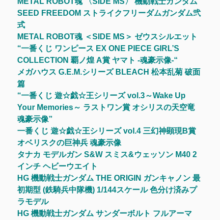
METAL ROBOT魂 〈SIDE MS〉 機動戦士ガンダム
SEED FREEDOM ストライクフリーダムガンダム弐
式
METAL ROBOT魂 ＜SIDE MS＞ ゼウスシルエット
“一番くじ ワンピース EX ONE PIECE GIRL’S
COLLECTION 覇ノ煌 A賞 ヤマト -魂豪示像-“
メガハウス G.E.M.シリーズ BLEACH 松本乱菊 破面
篇
“一番くじ 遊☆戯☆王シリーズ vol.3～Wake Up
Your Memories～ ラストワン賞 オシリスの天空竜
魂豪示像”
一番くじ 遊☆戯☆王シリーズ vol.4 三幻神顕現B賞
オベリスクの巨神兵 魂豪示像
タナカ モデルガン S&W スミス&ウェッソン M40 2
インチ ヘビーウエイト
HG 機動戦士ガンダム THE ORIGIN ガンキャノン 最
初期型 (鉄騎兵中隊機) 1/144スケール 色分け済みプ
ラモデル
HG 機動戦士ガンダム サンダーボルト フルアーマ