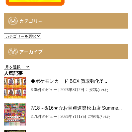
カテゴリー
カ
テ
ゴ
アーカイブ
リ
ー
ア
ー
人気記事
カ
◆ポケモンカード BOX 買取強化❣...
イ
3.3k件のビュー
|
2026年8月2日 に投稿された
ブ
7/18～8/16★☆お宝買道楽松山店 Summe...
2.7k件のビュー
|
2026年7月17日 に投稿された