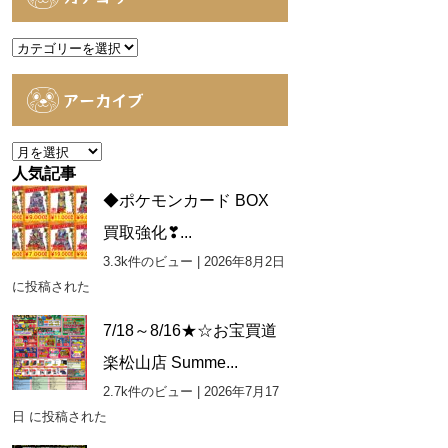
カ
テ
ゴ
アーカイブ
リ
ー
ア
ー
人気記事
カ
◆ポケモンカード BOX
イ
買取強化❣...
ブ
3.3k件のビュー
|
2026年8月2日
に投稿された
7/18～8/16★☆お宝買道
楽松山店 Summe...
2.7k件のビュー
|
2026年7月17
日 に投稿された