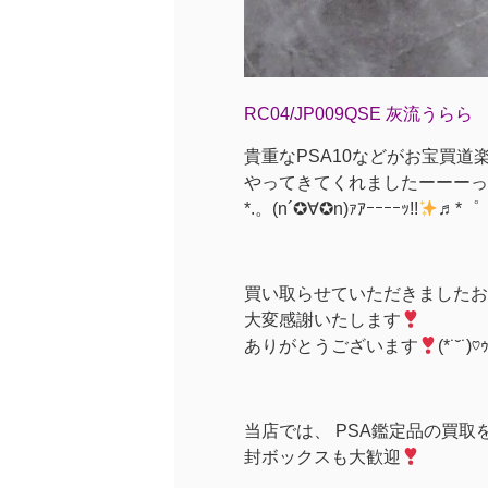
RC04/JP009QSE 灰流うらら 
貴重なPSA10などがお宝買道
やってきてくれましたーーーっ
*.。(n´✪∀✪n)ｧｱｰｰｰｰｯ!!
♬*゜
買い取らせていただきましたお
大変感謝いたします
ありがとうございます
(*˙˘˙)♡
当店では、 PSA鑑定品の買取
封ボックスも大歓迎