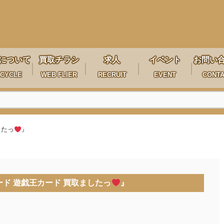
について
買取チラシ
求人
イベント
お問い
CYCLE
WEB FLIER
RECRUIT
EVENT
CONT
したっ
』
ド 遊戯王カード 買取ましたっ
』