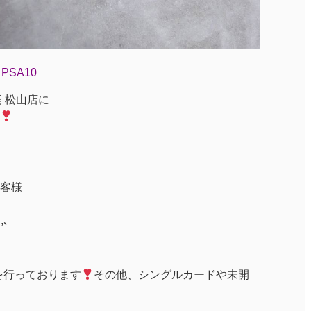
PSA10
楽 松山店に
客様
ｩ,､
を行っております
その他、シングルカードや未開