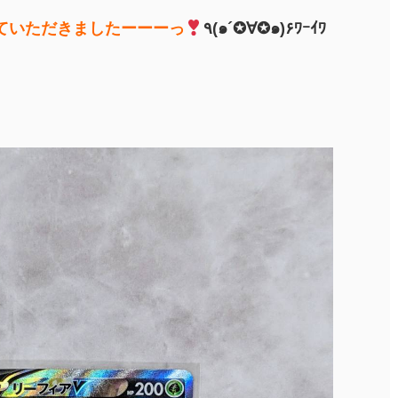
ていただきましたーーーっ
٩(๑´✪∀✪๑)۶ﾜｰｲﾜ