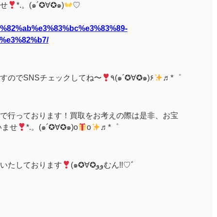
せ
*.。(๑´✪∀✪๑)
♡
%e3%82%ab%e3%83%bc%e3%83%89-
%e3%82%b7/
すのでSNSチェックしてね〜
٩(๑´✪∀✪๑)۶
♬*゜
:00まで行っております！買取をお考えの際は是非、お宝
いませ
*.。(๑´✪∀✪๑)o
o
♬*゜
いたしております
(๑✪∀✪ووむん!!♡ﾞ