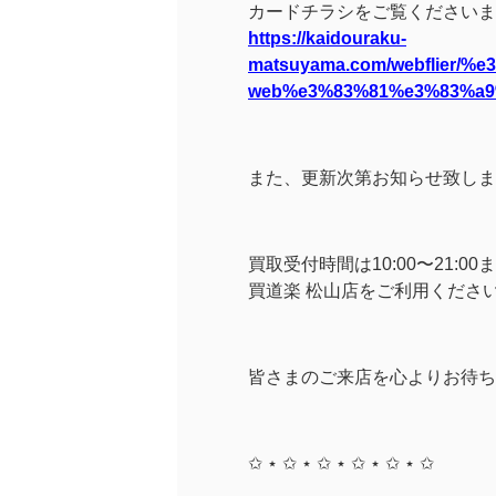
カードチラシをご覧くださいま
https://kaidouraku-
matsuyama.com/webflier/
web%e3%83%81%e3%83%a9
また、更新次第お知らせ致しま
買取受付時間は10:00〜21
買道楽 松山店をご利用くださ
皆さまのご来店を心よりお待ち
✩ ⋆ ✩ ⋆ ✩ ⋆ ✩ ⋆ ✩ ⋆ ✩