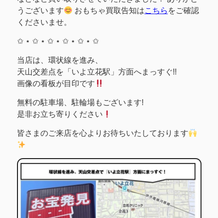
うございます
おもちゃ買取告知は
こちら
をご確認
くださいませ。
✩ ⋆ ✩ ⋆ ✩ ⋆ ✩ ⋆ ✩ ⋆ ✩
当店は、環状線を進み、
天山交差点を「いよ立花駅」方面へまっすぐ!!
画像の看板が目印です
無料の駐車場、駐輪場もございます!
是非お立ち寄りください
皆さまのご来店を心よりお待ちいたしております