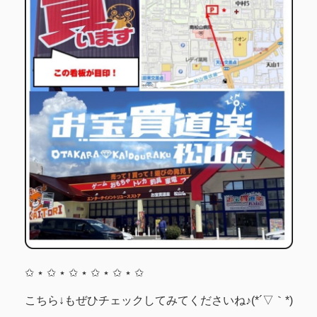
✩ ⋆ ✩ ⋆ ✩ ⋆ ✩ ⋆ ✩ ⋆ ✩
こちら↓もぜひチェックしてみてくださいね♪(*´▽｀*)