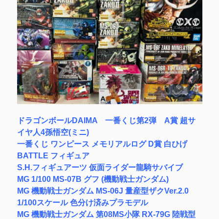
ドラゴンボールDAIMA 一番くじ第2弾 A賞 超サ
イヤ人4孫悟空(ミニ)
一番くじ ワンピース メモリアルログ D賞 白ひげ
BATTLE フィギュア
S.H.フィギュアーツ 仮面ライダー龍騎サバイブ
MG 1/100 MS-07B グフ (機動戦士ガンダム)
MG 機動戦士ガンダム MS-06J 量産型ザクVer.2.0
1/100スケール 色分け済みプラモデル
MG 機動戦士ガンダム 第08MS小隊 RX-79G 陸戦型