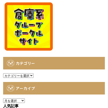
カテゴリー
カ
テ
ゴ
アーカイブ
リ
ー
ア
ー
人気記事