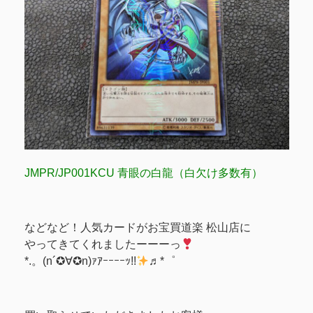
JMPR/JP001KCU 青眼の白龍（白欠け多数有）
などなど！人気カードがお宝買道楽 松山店に
やってきてくれましたーーーっ
*.。(n´✪∀✪n)ｧｱｰｰｰｰｯ!!
♬*゜