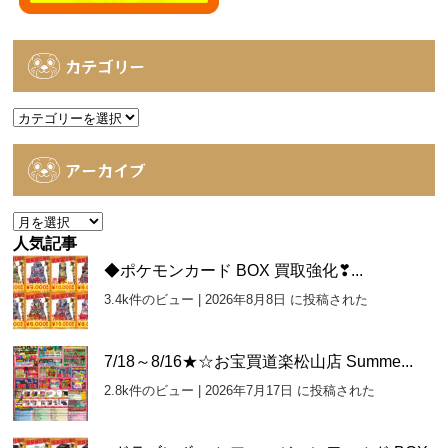
カテゴリー
カ
テ
ゴ
アーカイブ
リ
ー
ア
ー
人気記事
カ
◆ポケモンカード BOX 買取強化❣...
イ
3.4k件のビュー
|
2026年8月8日 に投稿された
ブ
7/18～8/16★☆お宝買道楽松山店 Summe...
2.8k件のビュー
|
2026年7月17日 に投稿された