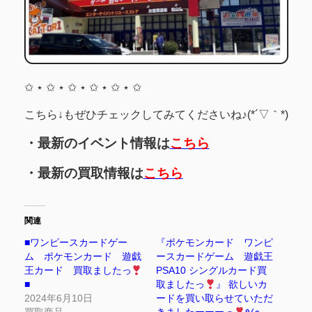
✩ ⋆ ✩ ⋆ ✩ ⋆ ✩ ⋆ ✩ ⋆ ✩
こちら↓もぜひチェックしてみてくださいね♪(*´▽｀*)
・最新のイベント情報は
こちら
・最新の買取情報は
こちら
関連
■ワンピースカードゲー
『ポケモンカード ワンピ
ム ポケモンカード 遊戯
ースカードゲーム 遊戯王
王カード 買取ましたっ
PSA10 シングルカード買
■
取ましたっ
』 欲しいカ
2024年6月10日
ードを買い取らせていただ