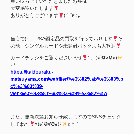
買い取らせていただきましたお客様
大変感謝いたします
ありがとうございます
(*˙˘˙)♡ｩ,､
当店では、 PSA鑑定品の買取を行っております
そ
の他、シングルカードや未開封ボックスも大歓迎
カードチラシをご覧くださいませ
*.。(๑´✪∀✪๑)
♡
https://kaidouraku-
matsuyama.com/webflier/%e3%82%ab%e3%83%b
c%e3%83%89-
web%e3%83%81%e3%83%a9%e3%82%b7/
また、更新次第お知らせ致しますのでSNSチェック
してね〜
٩(๑´✪∀✪๑)۶
♬*゜