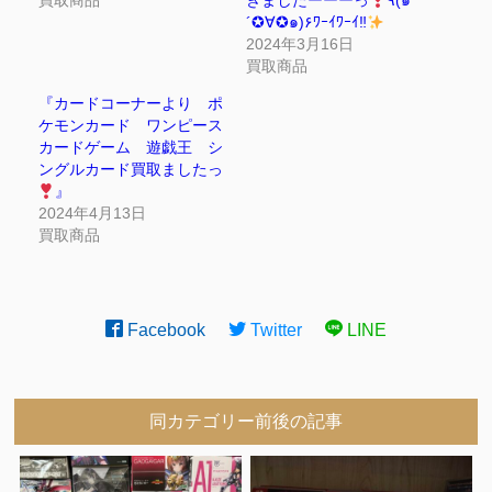
買取商品
きましたーーーっ
٩(๑
´✪∀✪๑)۶ﾜｰｲﾜｰｲ‼
2024年3月16日
買取商品
『カードコーナーより ポ
ケモンカード ワンピース
カードゲーム 遊戯王 シ
ングルカード買取ましたっ
』
2024年4月13日
買取商品
Facebook
Twitter
LINE
同カテゴリー前後の記事