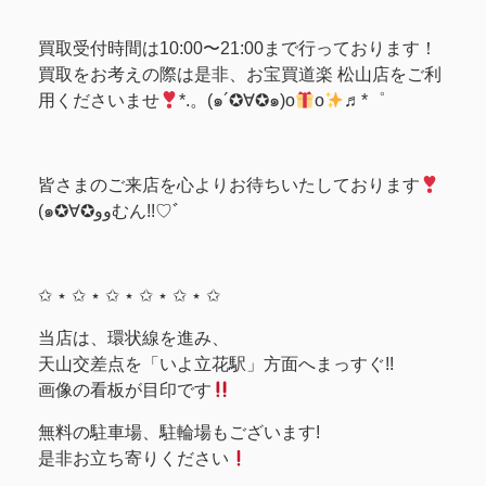
買取受付時間は10:00〜21:00まで行っております！
買取をお考えの際は是非、お宝買道楽 松山店をご利
用くださいませ
*.。(๑´✪∀✪๑)o
o
♬*゜
皆さまのご来店を心よりお待ちいたしております
(๑✪∀✪ووむん!!♡ﾞ
✩ ⋆ ✩ ⋆ ✩ ⋆ ✩ ⋆ ✩ ⋆ ✩
当店は、環状線を進み、
天山交差点を「いよ立花駅」方面へまっすぐ!!
画像の看板が目印です
無料の駐車場、駐輪場もございます!
是非お立ち寄りください