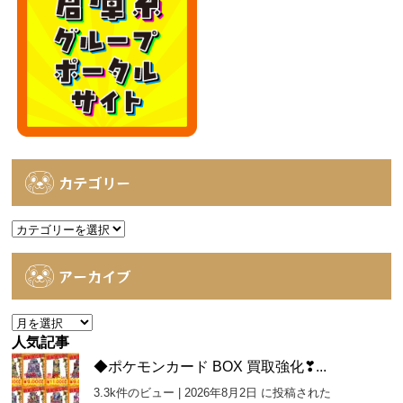
カテゴリー
カ
テ
ゴ
アーカイブ
リ
ー
ア
ー
人気記事
カ
◆ポケモンカード BOX 買取強化❣...
イ
3.3k件のビュー
|
2026年8月2日 に投稿された
ブ