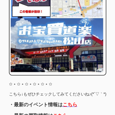
✩ ⋆ ✩ ⋆ ✩ ⋆ ✩ ⋆ ✩ ⋆ ✩
こちら↓もぜひチェックしてみてくださいね♪(*´▽｀*)
・最新のイベント情報は
こちら