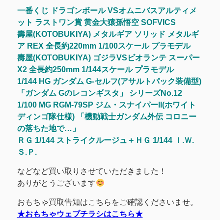
一番くじ ドラゴンボール VSオムニバスアルティメ
ット ラストワン賞 黄金大猿孫悟空 SOFVICS
壽屋(KOTOBUKIYA) メタルギア ソリッド メタルギ
ア REX 全長約220mm 1/100スケール プラモデル
壽屋(KOTOBUKIYA) ゴジラVSビオランテ スーパー
X2 全長約250mm 1/144スケール プラモデル
1/144 HG ガンダム G-セルフ(アサルトパック装備型)
「ガンダム Gのレコンギスタ」 シリーズNo.12
1/100 MG RGM-79SP ジム・スナイパーII(ホワイト
ディンゴ隊仕様) 「機動戦士ガンダム外伝 コロニー
の落ちた地で…」
ＲＧ 1/144 ストライクルージュ＋ＨＧ 1/144 Ｉ.Ｗ.
Ｓ.Ｐ.
などなど買い取りさせていただきました！
ありがとうございます
おもちゃ買取告知はこちらをご確認くださいませ。
★おもちゃウェブチラシはこちら★