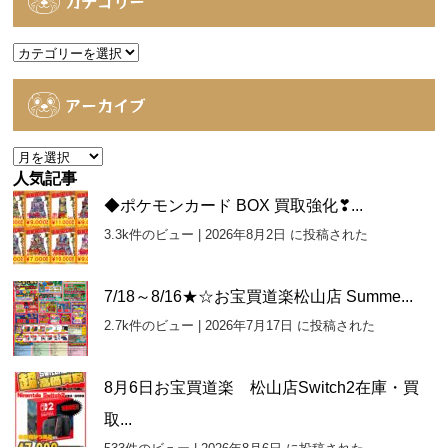
カテゴリー
カ
テ
ゴ
アーカイブ
リ
ー
ア
ー
人気記事
カ
◆ポケモンカード BOX 買取強化❣...
イ
3.3k件のビュー
|
2026年8月2日 に投稿された
ブ
7/18～8/16★☆お宝買道楽松山店 Summe...
2.7k件のビュー
|
2026年7月17日 に投稿された
8月6日お宝買道楽 松山店Switch2在庫・買
取...