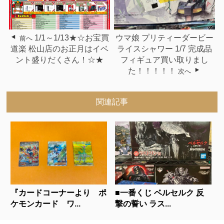
1/1～1/13★☆お宝買
ウマ娘 プリティーダービー
前へ
道楽 松山店のお正月はイベ
ライスシャワー 1/7 完成品
ント盛りだくさん！☆★
フィギュア買い取りまし
た！！！！！
次へ
関連記事
『カードコーナーより ポ
■一番くじ ベルセルク 反
ケモンカード ワ...
撃の誓い ラス...