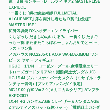
道 B賞 モンキー・D・ルフィ ギア2 MASTERLISE
EXPIECE
“一番くじ ｢鋼の錬金術師 FULLMETAL
ALCHEMIST｣ 扉を開けし者たち B賞 “お父様”
MASTERLISE”
変身装填銃 DXネオディエンドライバー
くちぱっち だきしめぬいぐるみ 「一番くじ たまご
っち～祝!またまたこらぼれーしょんおめでとー!～」
ラストワン賞
メガハウス NO.2205-01 P.O.P WA-MAXIMUM ワン
ピース ヤマト フィギュア
HGUC 1/144 ローゼン・ズール 劇場限定エリー
トローズガードクリアVer. (機動戦士ガンダムUC)
HG 1/144 ジム・スナイパーカスタム（ミサイル・ラ
ンチャー装備）[プレミアムバンダイ限定]
MG 1/100 百式 Ver.2.0 [メカニカルクリア] ガンプラ
EXPO2017
1/144 HG ガンダムAGE-1 レイザー＆ガンダムAGE-
2 アルティメスセット(2体セット) 「機動戦士ガンダ