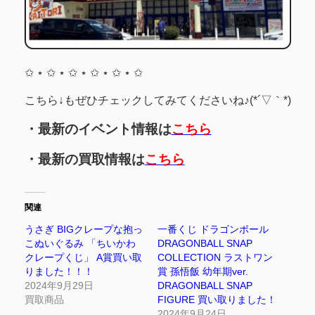
✩ ⋆ ✩ ⋆ ✩ ⋆ ✩ ⋆ ✩ ⋆ ✩
こちら↓もぜひチェックしてみてくださいね♪(*´▽｀*)
・最新のイベント情報は
こちら
・最新の買取情報は
こちら
関連
うさぎ BIGクレープな抱っ
一番くじ ドラゴンボール
こぬいぐるみ 「ちいかわ
DRAGONBALL SNAP
クレープくじ」 A賞買い取
COLLECTION ラストワン
りました！！！
賞 孫悟飯 幼年期ver.
2024年9月29日
DRAGONBALL SNAP
買取商品
FIGURE 買い取りました！
2024年9月24日