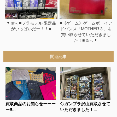
■プラモデル 限定品
■《ゲーム》ゲームボーイア
前へ
がいっぱいだー！！■
ドバンス「MOTHER３」を
買い取らせていただきまし
た！■
次へ
関連記事
買取商品のお知らせーーー
◇ガンプラ沢山買取させて
ー‼...
いただきました！...