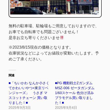
無料の駐車場、駐輪場もご用意しておりますので、
お車でも自転車でも問題ございません！
是非お立ち寄りくださいませ
※2023/8/15現在の価格となります。
在庫状況などによってお値段が変動いたします。予
めご了承ください。
関連
■「ちいかわ なんか小さく
■PG 機動戦士Zガンダム
てかわいいやつ×東京リベ
MSZ-006 ゼータガンダム
ンジャーズ」 うさぎ マ
1/60スケール 色分け済み
スコットチェーン 買い取
プラモデル買い取りまし
りました！■
た！■
2025年9月3日
2025年9月4日