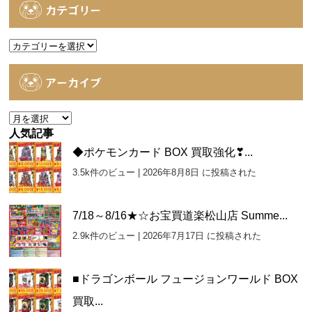
カテゴリー
カ
テ
ゴ
アーカイブ
リ
ー
ア
ー
人気記事
カ
◆ポケモンカード BOX 買取強化❣...
イ
3.5k件のビュー
|
2026年8月8日 に投稿された
ブ
7/18～8/16★☆お宝買道楽松山店 Summe...
2.9k件のビュー
|
2026年7月17日 に投稿された
■ドラゴンボール フュージョンワールド BOX
買取...