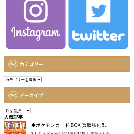
カテゴリー
カ
テ
ゴ
アーカイブ
リ
ー
ア
ー
人気記事
カ
◆ポケモンカード BOX 買取強化❣...
イ
3.3k件のビュー
|
2026年8月2日 に投稿された