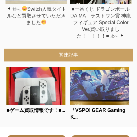
Switch人気タイト
■一番くじ ドラゴンボール
前へ
ルなど買取させていただき
DAIMA ラストワン賞 神龍
ました
フィギュア Special Color
Ver.買い取りまし
た！！！！！■
次へ
関連記事
■ゲーム買取情報です！■...
「VSPO! GEAR Gaming
K...