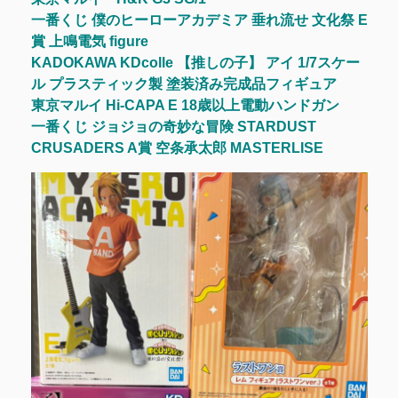
一番くじ 僕のヒーローアカデミア 垂れ流せ 文化祭 E
賞 上鳴電気 figure
KADOKAWA KDcolle 【推しの子】 アイ 1/7スケー
ル プラスティック製 塗装済み完成品フィギュア
東京マルイ Hi-CAPA E 18歳以上電動ハンドガン
一番くじ ジョジョの奇妙な冒険 STARDUST
CRUSADERS A賞 空条承太郎 MASTERLISE