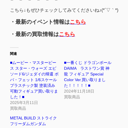
こちら↓もぜひチェックしてみてくださいね♪(*´▽｀*)
・最新のイベント情報は
こちら
・最新の買取情報は
こちら
関連
■ムービー・マスターピー
■一番くじ ドラゴンボール
ス スター・ウォーズ エピ
DAIMA ラストワン賞 神
ソード6/ジェダイの帰還 ボ
龍 フィギュア Special
バ・フェット 1/6スケール
Color Ver.買い取りまし
プラスチック製 塗装済み
た！！！！！■
可動フィギュア買い取りま
2024年11月18日
した！■
買取商品
2025年3月11日
買取商品
METAL BUILD ストライク
フリーダムガンダム