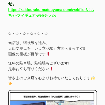
せ。
https://kaidouraku-matsuyama.com/webflier/おも
ちゃ-フィギュア-webチラシ/
✩ ⋆ ✩ ⋆ ✩ ⋆ ✩ ⋆ ✩ ⋆ ✩
当店は、環状線を進み、
天山交差点を「いよ立花駅」方面へまっすぐ!!
画像の看板が目印です
無料の駐車場、駐輪場もございます!
是非お立ち寄りください
皆さまのご来店を心よりお待ちいたしております