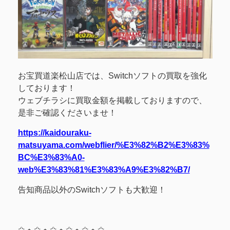
お宝買道楽松山店では、Switchソフトの買取を強化
しております！
ウェブチラシに買取金額を掲載しておりますので、
是非ご確認くださいませ！
https://kaidouraku-
matsuyama.com/webflier/%E3%82%B2%E3%83%
BC%E3%83%A0-
web%E3%83%81%E3%83%A9%E3%82%B7/
告知商品以外のSwitchソフトも大歓迎！
✩ ⋆ ✩ ⋆ ✩ ⋆ ✩ ⋆ ✩ ⋆ ✩