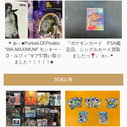
■Portrait.Of.Pirates
『ポケモンカード PSA鑑
前へ
“WA-MAXIMUM” モンキー・
定品、シングルカード買取
D・ルフィ “ギア5”買い取り
ましたっ
』
次へ
ました！！！！！■
関連記事