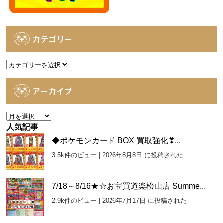
カテゴリー
カ
テ
ゴ
アーカイブ
リ
ー
ア
ー
人気記事
カ
◆ポケモンカード BOX 買取強化❣...
イ
3.5k件のビュー
|
2026年8月8日 に投稿された
ブ
7/18～8/16★☆お宝買道楽松山店 Summe...
2.9k件のビュー
|
2026年7月17日 に投稿された