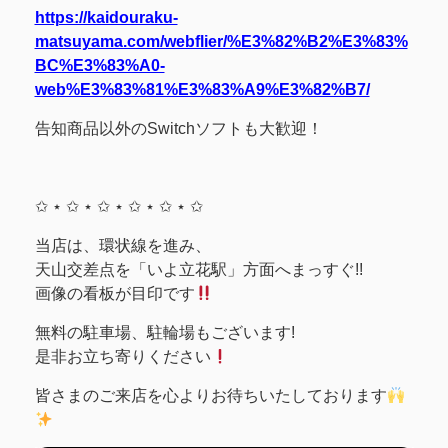
https://kaidouraku-
matsuyama.com/webflier/%E3%82%B2%E3%83%
BC%E3%83%A0-
web%E3%83%81%E3%83%A9%E3%82%B7/
告知商品以外のSwitchソフトも大歓迎！
✩ ⋆ ✩ ⋆ ✩ ⋆ ✩ ⋆ ✩ ⋆ ✩
当店は、環状線を進み、
天山交差点を「いよ立花駅」方面へまっすぐ!!
画像の看板が目印です
無料の駐車場、駐輪場もございます!
是非お立ち寄りください
皆さまのご来店を心よりお待ちいたしております