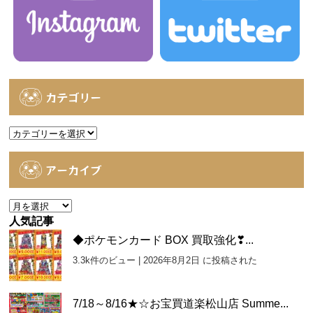
カテゴリー
カ
テ
ゴ
アーカイブ
リ
ー
ア
ー
人気記事
カ
◆ポケモンカード BOX 買取強化❣...
イ
3.3k件のビュー
|
2026年8月2日 に投稿された
ブ
7/18～8/16★☆お宝買道楽松山店 Summe...