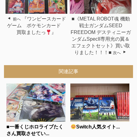
『ワンピースカード
■《METAL ROBOT魂 機動
前へ
ゲーム ポケモンカード
戦士ガンダムSEED
買取ましたっ
』
FREEDOM デスティニーガ
ンダムSpecII専用光の翼＆
エフェクトセット》買い取
りました！！！■
次へ
関連記事
■一番くじホロライブたく
Switch人気タイト...
さん買取させてい...