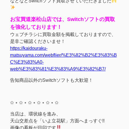
などなどSwitchソフト買取させていただきました
お宝買道楽松山店では、Switchソフトの買取
を強化しております！
ウェブチラシに買取金額を掲載しておりますので、
是非ご確認くださいませ！
https://kaidouraku-
matsuyama.com/webflier/%E3%82%B2%E3%83%B
C%E3%83%A0-
web%E3%83%81%E3%83%A9%E3%82%B7/
告知商品以外のSwitchソフトも大歓迎！
✩ ⋆ ✩ ⋆ ✩ ⋆ ✩ ⋆ ✩ ⋆ ✩
当店は、環状線を進み、
天山交差点を「いよ立花駅」方面へまっすぐ!!
画像の看板が目印です