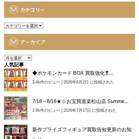
カテゴリー
カ
テ
ゴ
アーカイブ
リ
ー
ア
ー
人気記事
カ
◆ポケモンカード BOX 買取強化❣...
イ
3.4k件のビュー
|
2026年8月2日 に投稿された
ブ
7/18～8/16★☆お宝買道楽松山店 Summe...
2.8k件のビュー
|
2026年7月17日 に投稿された
新作プライズフィギュア買取告知更新のお知