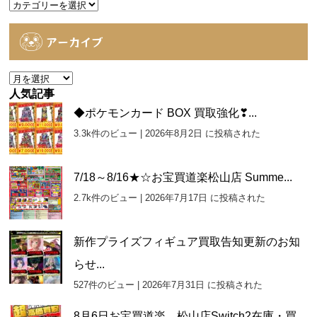
カ
テ
ゴ
アーカイブ
リ
ー
ア
ー
人気記事
カ
◆ポケモンカード BOX 買取強化❣...
イ
3.3k件のビュー
|
2026年8月2日 に投稿された
ブ
7/18～8/16★☆お宝買道楽松山店 Summe...
2.7k件のビュー
|
2026年7月17日 に投稿された
新作プライズフィギュア買取告知更新のお知
らせ...
527件のビュー
|
2026年7月31日 に投稿された
8月6日お宝買道楽 松山店Switch2在庫・買