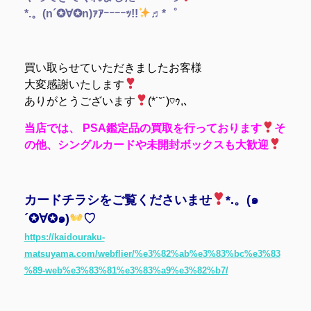
*.。(n´✪∀✪n)ｧｱｰｰｰｰｯ!!
♬*゜
買い取らせていただきましたお客様
大変感謝いたします
ありがとうございます
(*˙˘˙)♡ｩ,､
当店では、 PSA鑑定品の買取を行っております
そ
の他、シングルカードや未開封ボックスも大歓迎
カードチラシをご覧くださいませ
*.。(๑
´✪∀✪๑)
♡
https://kaidouraku-
matsuyama.com/webflier/%e3%82%ab%e3%83%bc%e3%83
%89-web%e3%83%81%e3%83%a9%e3%82%b7/