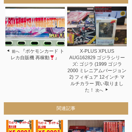
『ポケモンカード ト
X-PLUS XPLUS
前へ
レカ自販機 再稼動
』
AUG162829 ゴジラシリー
ズ: ゴジラ (1999 ゴジラ
2000 ミレニアムバージョン
2) フィギュア 12インチ マ
ルチカラー 買い取りまし
た！
次へ
関連記事