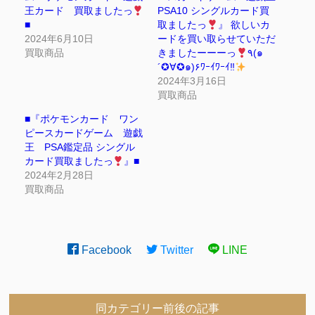
王カード 買取ましたっ
PSA10 シングルカード買
■
取ましたっ
』 欲しいカ
2024年6月10日
ードを買い取らせていただ
買取商品
きましたーーーっ
٩(๑
´✪∀✪๑)۶ﾜｰｲﾜｰｲ‼
2024年3月16日
買取商品
■『ポケモンカード ワン
ピースカードゲーム 遊戯
王 PSA鑑定品 シングル
カード買取ましたっ
』■
2024年2月28日
買取商品
Facebook
Twitter
LINE
同カテゴリー前後の記事