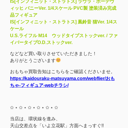
IS[インフィニット・ストラトス] ラウラ・ボーデヴ
ィッヒ バニーVer. 1/4スケール PVC製 塗装済み完成
品フィギュア
IS[インフィニット・ストラトス] 凰鈴音 猫Ver. 1/4ス
ケール
U.S.ライフル M14 ウッドタイプストックver. / ファ
イバータイプO.D.ストックver.
などなど買い取りさせていただきました！
ありがとうございます
おもちゃ買取告知はこちらをご確認くださいませ。
https://kaidouraku-matsuyama.com/webflier/おも
ちゃ-フィギュア-webチラシ/
✩ ⋆ ✩ ⋆ ✩ ⋆ ✩ ⋆ ✩ ⋆ ✩
当店は、環状線を進み、
天山交差点を「いよ立花駅」方面へまっすぐ!!