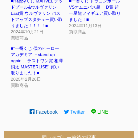
■Happyくじ MARVEL デッ
■一番くじ ドラゴンボール
ドプール&ウルヴァリン
VSオムニバス超 D賞 超
Last賞 ウルヴァリン バス
一星龍フィギュア買い取り
トアップスタチュー買い取
ました！■
りました！！！！■
2024年11月13日
2024年10月21日
買取商品
買取商品
■”一番くじ 僕のヒーロー
アカデミア －stand up
again－ ラストワン賞 相澤
消太 MASTERLISE” 買い
取りました！■
2025年2月26日
買取商品
Facebook
Twitter
LINE
同カテゴリー前後の記事