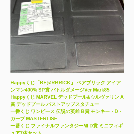
Happyくじ「BE@RBRICK」 ベアブリック アイア
ンマン400% SP賞 バトルダメージVer Mark85
Happyくじ MARVEL デッドプール&ウルヴァリン A
賞 デッドプール バストアップスタチュー
一番くじ ワンピース 伝説の英雄 B賞 モンキー・D・
ガープ MASTERLISE
一番くじ ファイナルファンタジーⅦ D賞 ミニフィギ
ュア7体セット