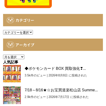
カテゴリー
カ
テ
ゴ
アーカイブ
リ
ー
ア
ー
人気記事
カ
◆ポケモンカード BOX 買取強化❣...
イ
3.5k件のビュー
|
2026年8月8日 に投稿された
ブ
7/18～8/16★☆お宝買道楽松山店 Summe...
2.9k件のビュー
|
2026年7月17日 に投稿された