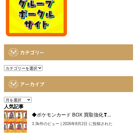
カテゴリー
カ
テ
ゴ
アーカイブ
リ
ー
ア
ー
人気記事
カ
◆ポケモンカード BOX 買取強化❣...
イ
3.3k件のビュー
|
2026年8月2日 に投稿された
ブ