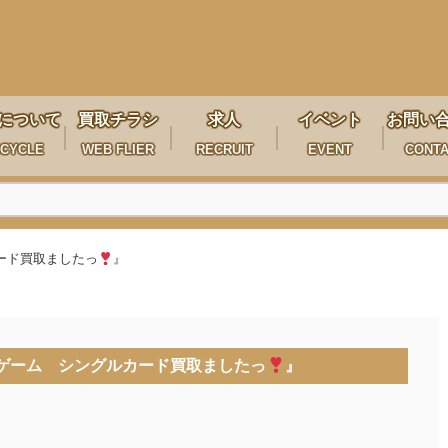
について
買取チラシ
求人
イベント
お問い
CYCLE
WEB FLIER
RECRUIT
EVENT
CONT
ード買取ましたっ
』
ゲーム シングルカード買取ましたっ
』