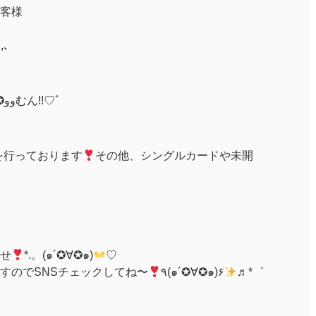
客様
ｩ,､
(๑✪∀✪ووむん!!♡ﾞ
を行っております
その他、シングルカードや未開
せ
*.。(๑´✪∀✪๑)
♡
すのでSNSチェックしてね〜
٩(๑´✪∀✪๑)۶
♬*゜