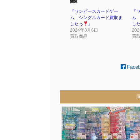
関連
『ワンピースカードゲー
『
ム シングルカード買取ま
ム
したっ
』
し
2024年8月6日
20
買取商品
買
Face