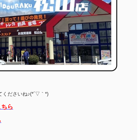
ださいね♪(*´▽｀*)
こちら
ら