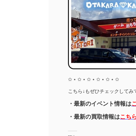
✩ ⋆ ✩ ⋆ ✩ ⋆ ✩ ⋆ ✩ ⋆ ✩
こちら↓もぜひチェックしてみてく
・最新のイベント情報は
・最新の買取情報は
こち