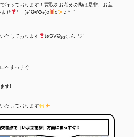
:00まで行っております！買取をお考えの際は是非、お宝
いませ
*.。(๑´✪∀✪๑)o
o
♬*゜
いたしております
(๑✪∀✪ووむん!!♡ﾞ
へまっすぐ!!
ます!
いたしております