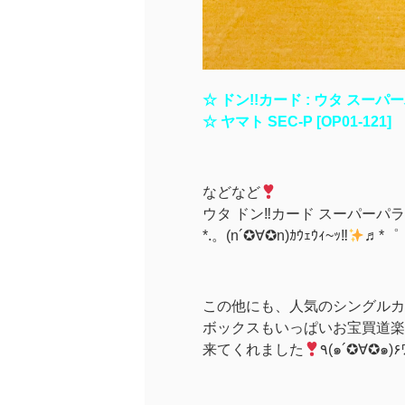
☆ ドン!!カード : ウタ スー
☆ ヤマト SEC-P [OP01-121]
などなど
ウタ ドン‼︎カード スーパーパ
*.。(n´✪∀✪n)ｶｳｪｳｨ~ｯ‼︎
♬*゜
この他にも、人気のシングルカ
ボックスもいっぱいお宝買道楽
来てくれました
٩(๑´✪∀✪๑)۶ﾜ