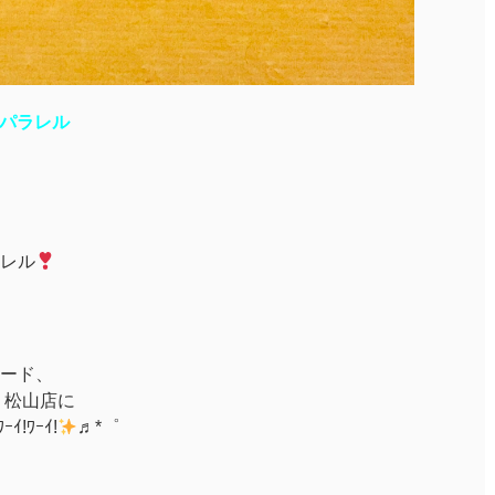
パーパラレル
ラレル
ード、
 松山店に
ｰｲ!ﾜｰｲ!
♬*゜