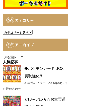
カテゴリー
カ
テ
ゴ
アーカイブ
リ
ー
ア
ー
人気記事
カ
◆ポケモンカード BOX
イ
買取強化❣...
ブ
3.3k件のビュー
|
2026年8月2日
に投稿された
7/18～8/16★☆お宝買道