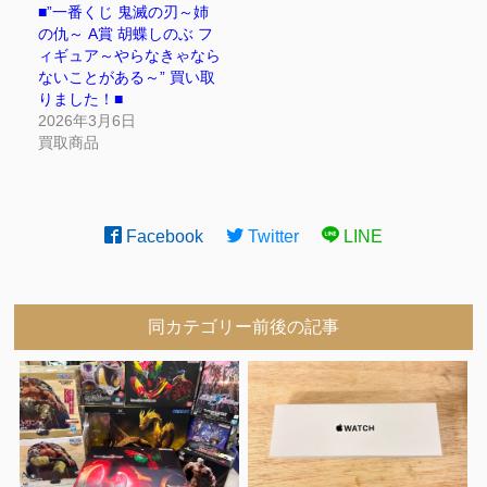
■”一番くじ 鬼滅の刃～姉
の仇～ A賞 胡蝶しのぶ フ
ィギュア～やらなきゃなら
ないことがある～” 買い取
りました！■
2026年3月6日
買取商品
Facebook
Twitter
LINE
同カテゴリー前後の記事