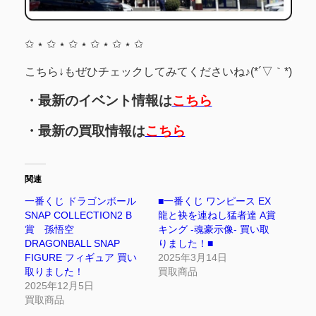
✩ ⋆ ✩ ⋆ ✩ ⋆ ✩ ⋆ ✩ ⋆ ✩
こちら↓もぜひチェックしてみてくださいね♪(*´▽｀*)
・最新のイベント情報は
こちら
・最新の買取情報は
こちら
関連
一番くじ ドラゴンボール
■一番くじ ワンピース EX
SNAP COLLECTION2 B
龍と袂を連ねし猛者達 A賞
賞 孫悟空
キング -魂豪示像- 買い取
DRAGONBALL SNAP
りました！■
FIGURE フィギュア 買い
2025年3月14日
取りました！
買取商品
2025年12月5日
買取商品