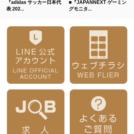
『adidas サッカー日本代
■『JAPANNEXT ゲーミン
表 202...
グモニタ...