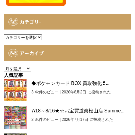
カテゴリー
カ
テ
ゴ
アーカイブ
リ
ー
ア
ー
人気記事
カ
◆ポケモンカード BOX 買取強化❣...
イ
3.4k件のビュー
|
2026年8月2日 に投稿された
ブ
7/18～8/16★☆お宝買道楽松山店 Summe...
2.8k件のビュー
|
2026年7月17日 に投稿された