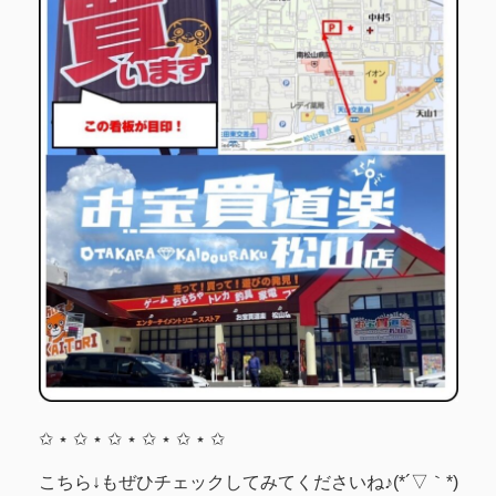
✩ ⋆ ✩ ⋆ ✩ ⋆ ✩ ⋆ ✩ ⋆ ✩
こちら↓もぜひチェックしてみてくださいね♪(*´▽｀*)