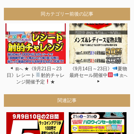
同カテゴリー前後の記事
★《9月21日～23
《9月14日～23日》
夏物
前へ
日》レシート
射的チャレ
最終セール開催中
次へ
ンジ開催予定
★
関連記事