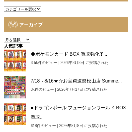
カ
テ
ゴ
アーカイブ
リ
ー
ア
ー
人気記事
カ
◆ポケモンカード BOX 買取強化❣...
イ
3.5k件のビュー
|
2026年8月8日 に投稿された
ブ
7/18～8/16★☆お宝買道楽松山店 Summe...
3k件のビュー
|
2026年7月17日 に投稿された
■ドラゴンボール フュージョンワールド BOX
買取...
618件のビュー
|
2026年8月8日 に投稿された