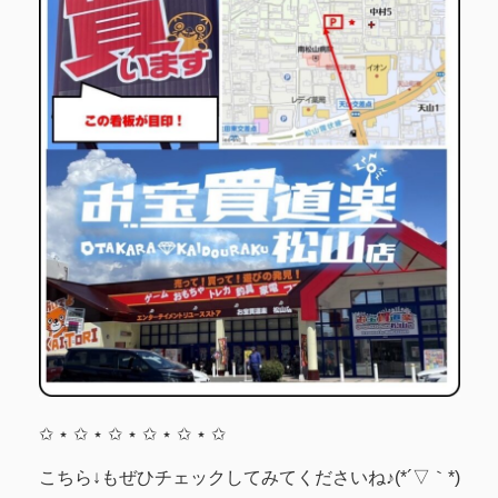
✩ ⋆ ✩ ⋆ ✩ ⋆ ✩ ⋆ ✩ ⋆ ✩
こちら↓もぜひチェックしてみてくださいね♪(*´▽｀*)