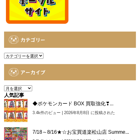
カテゴリー
カ
テ
ゴ
アーカイブ
リ
ー
ア
ー
人気記事
カ
◆ポケモンカード BOX 買取強化❣...
イ
3.4k件のビュー
|
2026年8月8日 に投稿された
ブ
7/18～8/16★☆お宝買道楽松山店 Summe...