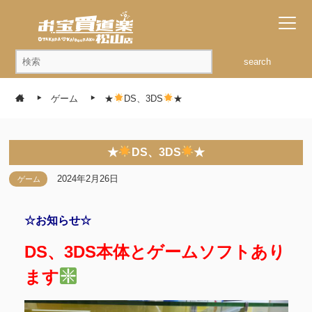
search
ゲーム
★
DS、3DS
★
★
DS、3DS
★
2024年2月26日
ゲーム
☆お知らせ☆
DS、3DS本体とゲームソフトあり
ます