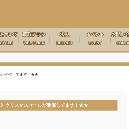
について
買取チラシ
求人
イベント
お問い
CYCLE
WEB FLIER
RECRUIT
EVENT
CONT
ールが開催してます！★★
4日》クリスマスセールが開催してます！★★