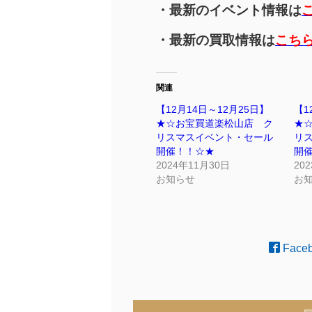
・最新のイベント情報は
・最新の買取情報は
こち
関連
【12月14日～12月25日】
【1
★☆お宝買道楽松山店 ク
★
リスマスイベント・セール
リ
開催！！☆★
開
2024年11月30日
20
お知らせ
お
Face