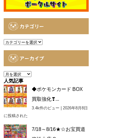
カテゴリー
カ
テ
ゴ
アーカイブ
リ
ー
ア
ー
人気記事
カ
◆ポケモンカード BOX
イ
買取強化❣...
ブ
3.4k件のビュー
|
2026年8月8日
に投稿された
7/18～8/16★☆お宝買道