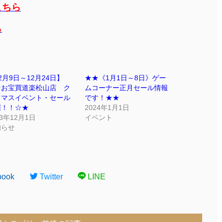
こちら
ら
2月9日～12月24日】
★★《1月1日～8日》ゲー
☆お宝買道楽松山店 ク
ムコーナー正月セール情報
スマスイベント・セール
です！★★
催！！☆★
2024年1月1日
23年12月1日
イベント
知らせ
book
Twitter
LINE