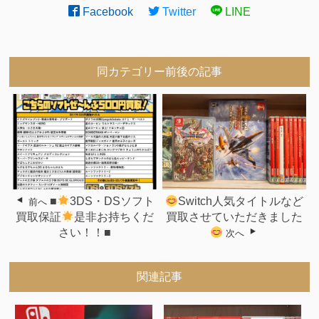
Facebook
Twitter
LINE
同カテゴリー前後の記事
■
3DS・DSソフト
Switch人気タイトルなど
前へ
買取保証
是非お持ちくだ
買取させていただきました
さい！！■
次へ
関連記事