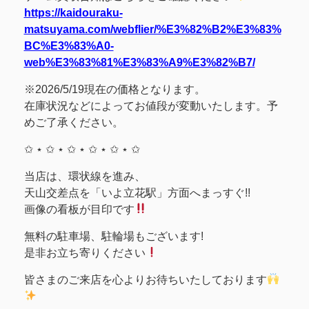
https://kaidouraku-
matsuyama.com/webflier/%E3%82%B2%E3%83%
BC%E3%83%A0-
web%E3%83%81%E3%83%A9%E3%82%B7/
※2026/5/19現在の価格となります。
在庫状況などによってお値段が変動いたします。予
めご了承ください。
✩ ⋆ ✩ ⋆ ✩ ⋆ ✩ ⋆ ✩ ⋆ ✩
当店は、環状線を進み、
天山交差点を「いよ立花駅」方面へまっすぐ!!
画像の看板が目印です
無料の駐車場、駐輪場もございます!
是非お立ち寄りください
皆さまのご来店を心よりお待ちいたしております