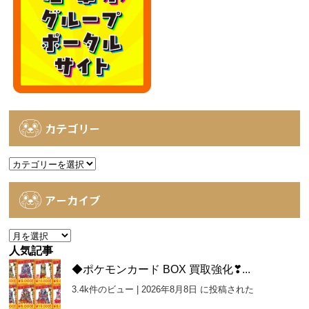
カテゴリー
カ
テ
ゴ
アーカイブ
リ
ー
ア
ー
人気記事
カ
◆ポケモンカード BOX 買取強化❣...
イ
3.4k件のビュー
|
2026年8月8日 に投稿された
ブ