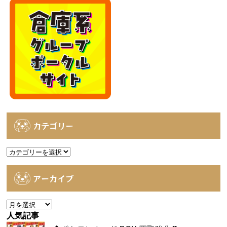
カテゴリー
カ
テ
ゴ
アーカイブ
リ
ー
ア
ー
人気記事
カ