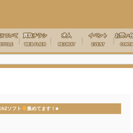
について
買取チラシ
求人
イベント
お問い
CYCLE
WEB FLIER
RECRUIT
EVENT
CONT
tch2ソフト
集めてます！■