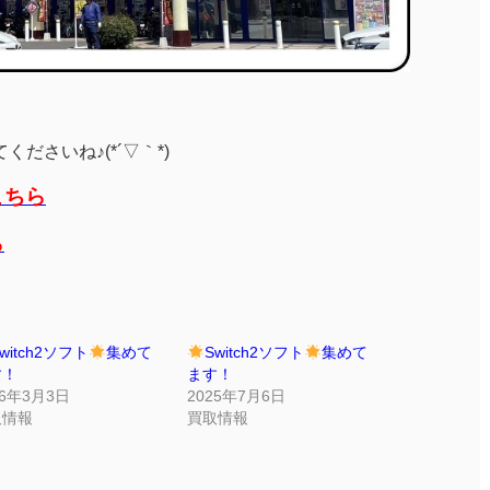
ださいね♪(*´▽｀*)
こちら
ら
witch2ソフト
集めて
Switch2ソフト
集めて
す！
ます！
26年3月3日
2025年7月6日
取情報
買取情報