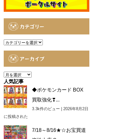
カテゴリー
カ
テ
ゴ
アーカイブ
リ
ー
ア
ー
人気記事
カ
◆ポケモンカード BOX
イ
買取強化❣...
ブ
3.3k件のビュー
|
2026年8月2日
に投稿された
7/18～8/16★☆お宝買道