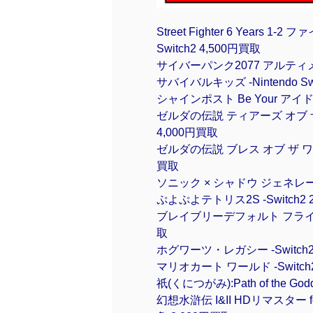
Street Fighter 6 Year
Switch2 4,500円買取
サイバーパンク2077 アルティメッ
サバイバルキッズ -Nintendo Swi
シャインポスト Be Your アイドル! -
ゼルダの伝説 ティアーズ オブ ザ キングダ
4,000円買取
ゼルダの伝説 ブレス オブ ザ ワイルド Ni
買取
ソニック × シャドウ ジェネレーショ
ぷよぷよテトリス2S -Switch2 
ブレイブリーデフォルト フライング
取
ホグワーツ・レガシー -Switch2
マリオカート ワールド -Switch2
祇(くにつがみ):Path of the Godd
幻想水滸伝 I&II HDリマスター fo