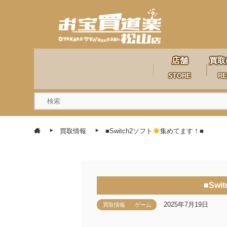
店舗
買取
STORE
RE
買取情報
■Switch2ソフト
集めてます！■
■Swi
2025年7月19日
買取情報
ゲーム