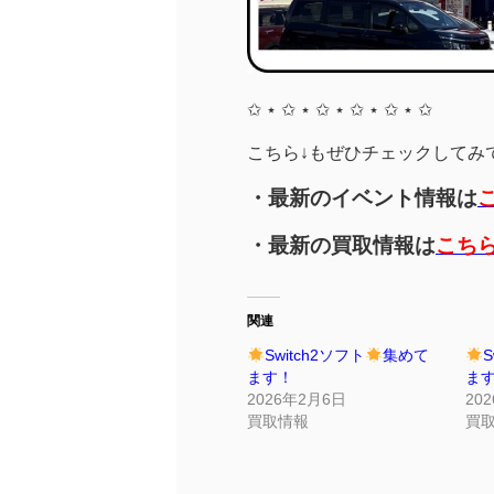
✩ ⋆ ✩ ⋆ ✩ ⋆ ✩ ⋆ ✩ ⋆ ✩
こちら↓もぜひチェックしてみてく
・最新のイベント情報は
・最新の買取情報は
こち
関連
Switch2ソフト
集めて
S
ます！
ま
2026年2月6日
20
買取情報
買