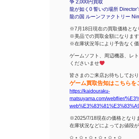
争 2,000円買取
龍が如く0 誓いの場所 Director’s 
龍の国 ルーンファクトリー Nintendo 
※7月18日現在の買取価格とな
※美品での買取金額になります
※在庫状況等により予告なく価
ゲームソフト、周辺機器、レト
くださいませ
皆さまのご来店お待ちしており
ゲーム買取告知はこちらを
https://kaidouraku-
matsuyama.com/webflier/
web%E3%83%81%E3%83%A
※2025/7/18現在の価格とな
在庫状況などによってお値段が
✩ ⋆ ✩ ⋆ ✩ ⋆ ✩ ⋆ ✩ ⋆ ✩