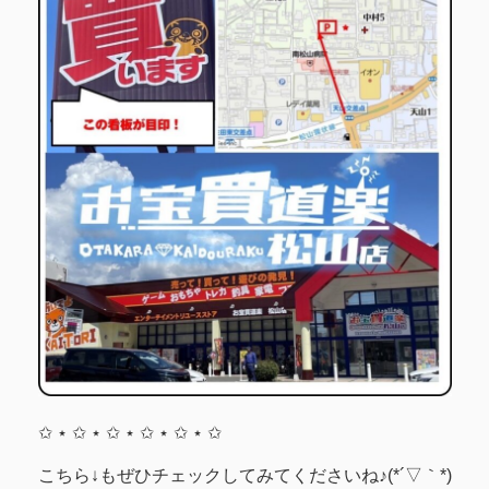
✩ ⋆ ✩ ⋆ ✩ ⋆ ✩ ⋆ ✩ ⋆ ✩
こちら↓もぜひチェックしてみてくださいね♪(*´▽｀*)