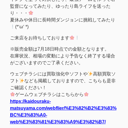
監督になってみたり、ゆったり島ライフを送った
り・・・
夏休みや休日に長時間ダンジョンに挑戦してみたり
(*‘ω‘ *)
ご来店をお待ちしております
※販売金額は7月18日時点での金額となります。
在庫状況、相場の変動により予告なく終了する場合
がございますのでご了承ください。
ウェブチラシには買取強化中ソフトや
高額買取ソ
フト
なども掲載しておりますので、こちらも是非
ご確認ください！
ゲームウェブチラシはこちらから
https://kaidouraku-
matsuyama.com/webflier/%E3%82%B2%E3%83%
BC%E3%83%A0-
web%E3%83%81%E3%83%A9%E3%82%B7/