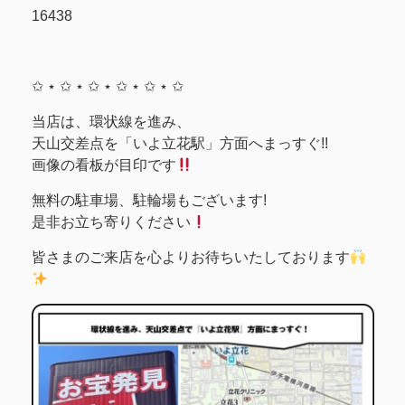
16438
✩ ⋆ ✩ ⋆ ✩ ⋆ ✩ ⋆ ✩ ⋆ ✩
当店は、環状線を進み、
天山交差点を「いよ立花駅」方面へまっすぐ!!
画像の看板が目印です
無料の駐車場、駐輪場もございます!
是非お立ち寄りください
皆さまのご来店を心よりお待ちいたしております