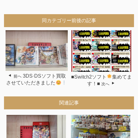
同カテゴリー前後の記事
3DS·DSソフト買取
前へ
■Switch2ソフト
集めてま
させていただきました
す！■
次へ
関連記事