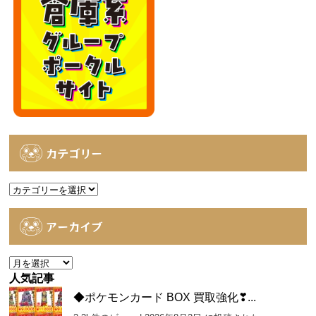
カテゴリー
カ
テ
ゴ
アーカイブ
リ
ー
ア
ー
人気記事
カ
◆ポケモンカード BOX 買取強化❣...
イ