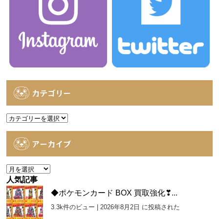
カテゴリー
カ
テ
ゴ
アーカイブ
リ
ー
ア
ー
人気記事
カ
◆ポケモンカード BOX 買取強化❣...
イ
3.3k件のビュー
|
2026年8月2日 に投稿された
ブ