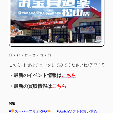
✩ ⋆ ✩ ⋆ ✩ ⋆ ✩ ⋆ ✩ ⋆ ✩
こちら↓もぜひチェックしてみてくださいね♪(*´▽｀*)
・最新のイベント情報は
こちら
・最新の買取情報は
こちら
関連
■
スーパーマリオRPG
■Switchソフトお買い求め