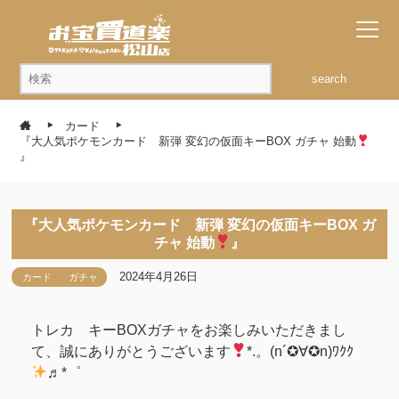
search
カード
『大人気ポケモンカード 新弾 変幻の仮面キーBOX ガチャ 始動
』
『大人気ポケモンカード 新弾 変幻の仮面キーBOX ガ
チャ 始動
』
2024年4月26日
カード
ガチャ
トレカ キーBOXガチャをお楽しみいただきまし
て、誠にありがとうございます
*.。(n´✪∀✪n)ﾜｸｸ
♬*゜