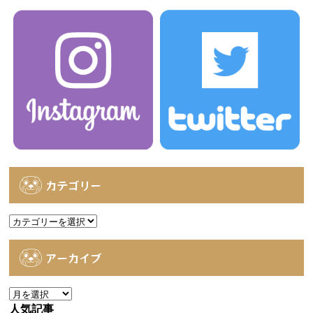
カテゴリー
カ
テ
ゴ
アーカイブ
リ
ー
ア
ー
人気記事