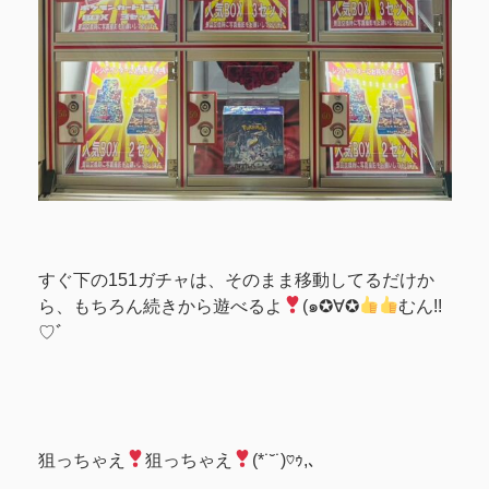
すぐ下の151ガチャは、そのまま移動してるだけか
ら、もちろん続きから遊べるよ
(๑✪∀✪
むん!!
♡ﾞ
狙っちゃえ
狙っちゃえ
(*˙˘˙)♡ｩ,､