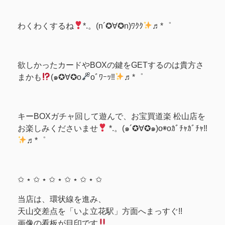
わくわくするね
*.。(n´✪∀✪n)ﾜｸｸ
♬*゜
欲しかったカードやBOXの鍵をGETするのは貴方さ
まかも
(๑✪∀✪o
oﾞﾜｰｯ‼︎
♬*゜
キーBOXガチャ回して遊んで、お宝買道楽 松山店を
お楽しみくださいませ
*.。(๑´✪∀✪๑)o◉oｶﾞﾁｬｶﾞﾁｬ‼︎
♬*゜
✩ ⋆ ✩ ⋆ ✩ ⋆ ✩ ⋆ ✩ ⋆ ✩
当店は、環状線を進み、
天山交差点を「いよ立花駅」方面へまっすぐ!!
画像の看板が目印です