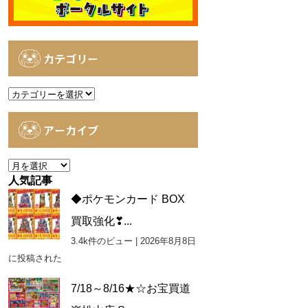
カテゴリー
カ
テ
ゴ
アーカイブ
リ
ー
ア
ー
人気記事
カ
◆ポケモンカード BOX
イ
買取強化❣...
ブ
3.4k件のビュー
|
2026年8月8日
に投稿された
7/18～8/16★☆お宝買道