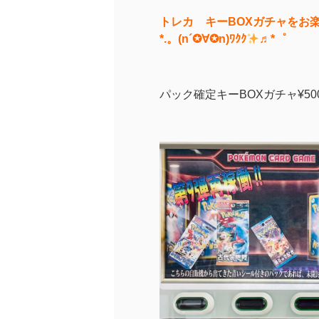
トレカ キーBOXガチャをお
*.。(n´✪∀✪n)ﾜｸｸ
♬*゜
パック確定キーBOXガチャ¥50