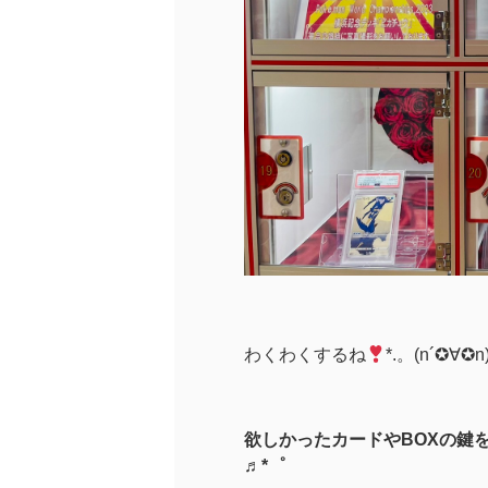
わくわくするね
*.。(n´✪∀✪n
欲しかったカードやBOXの鍵
♬*゜