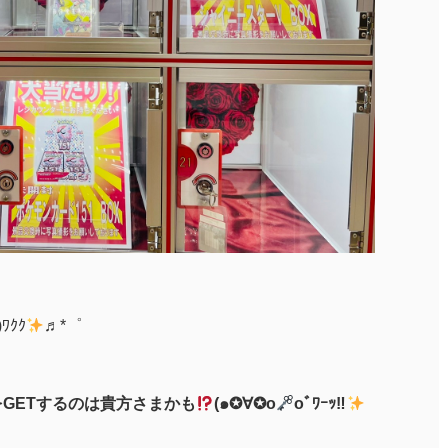
)ﾜｸｸ
♬*゜
をGETするのは貴方さまかも
(๑✪∀✪o
oﾞﾜｰｯ‼