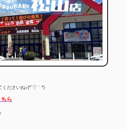
ださいね♪(*´▽｀*)
こちら
ら