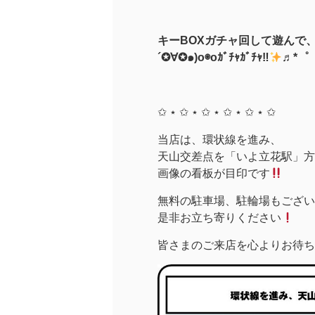
キーBOXガチャ回して遊んで
´✪∀✪๑)o◉oｶﾞﾁｬｶﾞﾁｬ‼
♬*゜
✩ ⋆ ✩ ⋆ ✩ ⋆ ✩ ⋆ ✩ ⋆ ✩
当店は、環状線を進み、
天山交差点を「いよ立花駅」方面
画像の看板が目印です
無料の駐車場、駐輪場もござい
是非お立ち寄りください
皆さまのご来店を心よりお待ち