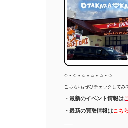
✩ ⋆ ✩ ⋆ ✩ ⋆ ✩ ⋆ ✩ ⋆ ✩
こちら↓もぜひチェックしてみてく
・最新のイベント情報は
・最新の買取情報は
こち