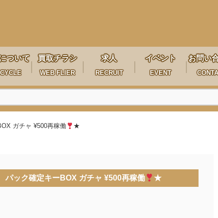
について
買取チラシ
求人
イベント
お問い
CYCLE
WEB FLIER
RECRUIT
EVENT
CONT
 ガチャ ¥500再稼働
★
パック確定キーBOX ガチャ ¥500再稼働
★