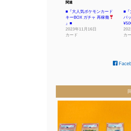
関連
■『大人気ポケモンカード
■
キーBOX ガチャ 再稼働
パッ
』■
¥5
2023年11月16日
20
カード
カ
Face