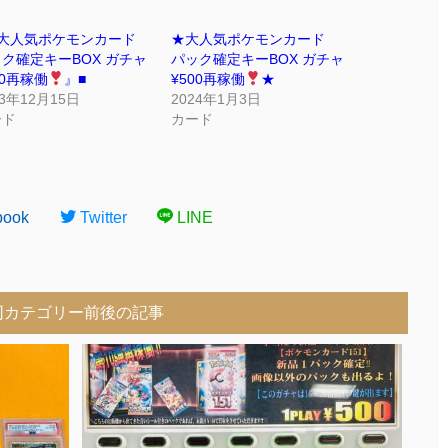
『大人気ポケモンカード
★大人気ポケモンカード
ク確定キーBOX ガチャ
パック確定キーBOX ガチャ
00再稼働
』■
¥500再稼働
★
23年12月15日
2024年1月3日
ード
カード
book
Twitter
LINE
同カテゴリー前後の記事