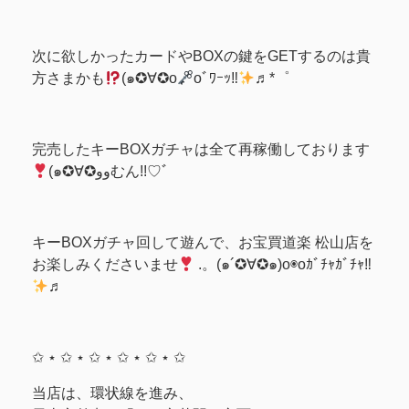
次に欲しかったカードやBOXの鍵をGETするのは貴
方さまかも
(๑✪∀✪o
oﾞﾜｰｯ‼
♬*゜
完売したキーBOXガチャは全て再稼働しております
(๑✪∀✪ووむん!!♡ﾞ
キーBOXガチャ回して遊んで、お宝買道楽 松山店を
お楽しみくださいませ
.。(๑´✪∀✪๑)o◉oｶﾞﾁｬｶﾞﾁｬ‼
♬
✩ ⋆ ✩ ⋆ ✩ ⋆ ✩ ⋆ ✩ ⋆ ✩
当店は、環状線を進み、