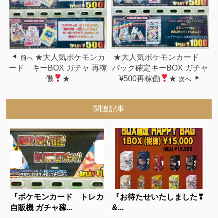
★大人気ポケモンカ
★大人気ポケモンカード
前へ
ード キーBOX ガチャ 再稼
パック確定キーBOX ガチャ
働
★
¥500再稼働
★
次へ
関連記事
『ポケモンカード トレカ
『お待たせいたしました❣
自販機 ガチャ稼...
&...