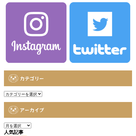
カテゴリー
カ
テ
ゴ
アーカイブ
リ
ー
ア
ー
人気記事