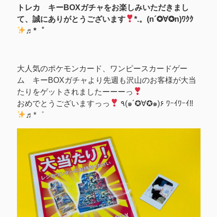
トレカ キーBOXガチャをお楽しみいただきまし
て、誠にありがとうございます
*.。(n´✪∀✪n)ﾜｸｸ
♬*゜
大人気のポケモンカード、ワンピースカードゲー
ム キーBOXガチャより先週も沢山のお客様が大当
たりをゲットされましたーーーっ
おめでとうございますっっ
٩(๑´✪∀✪๑)۶ ﾜｰｲﾜｰｲ‼
♬*゜