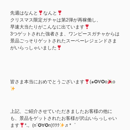
先週はなんと
なんと
クリスマス限定ガチャは第2弾が再稼働し、
早速大当たりがこんなに出ています
3つゲットされた強者さま、ワンピースガチャからは
景品ごっそりゲットされたスーペーレジェンドさま
がいらっしゃいました
皆さま本当におめでとうございます
(๑✪∀✪o
o
上記、ご紹介させていただきましたお客様の他に
も、景品をゲットされたお客様が沢山いらっしゃい
ます
*.。(n´✪∀✪n)ﾜｸｸ
♬*゜