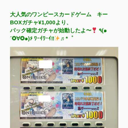
大人気のワンピースカードゲーム キー
BOXガチャ¥1,000より、
パック確定ガチャが始動したよ〜
٩(๑
´✪∀✪๑)۶ ﾜｰｲﾜｰｲ‼
♬*゜