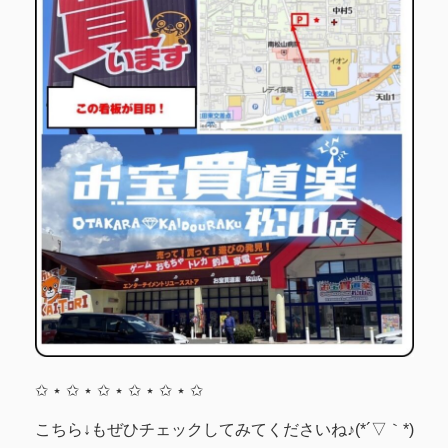
✩ ⋆ ✩ ⋆ ✩ ⋆ ✩ ⋆ ✩ ⋆ ✩
こちら↓もぜひチェックしてみてくださいね♪(*´▽｀*)