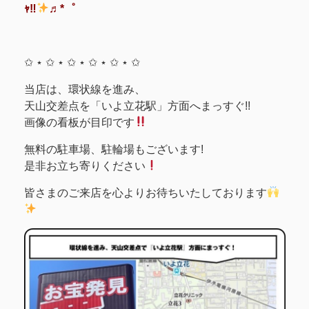
ｬ‼
♬*゜
✩ ⋆ ✩ ⋆ ✩ ⋆ ✩ ⋆ ✩ ⋆ ✩
当店は、環状線を進み、
天山交差点を「いよ立花駅」方面へまっすぐ!!
画像の看板が目印です
無料の駐車場、駐輪場もございます!
是非お立ち寄りください
皆さまのご来店を心よりお待ちいたしております