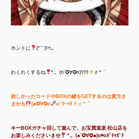
ホントに
(*˙˘˙)♡ｩ,､
わくわくするね
*.。(n´✪∀✪n)ﾜｸｸ
♬*゜
欲しかったカードやBOXの鍵をGETするのは貴方さ
まかも
(๑✪∀✪o
oﾞﾜｰｯ‼
♬*゜
キーBOXガチャ回して遊んで、お宝買道楽 松山店を
お楽しみくださいませ
*.。(๑´✪∀✪๑)o◉oｶﾞﾁｬｶﾞﾁ