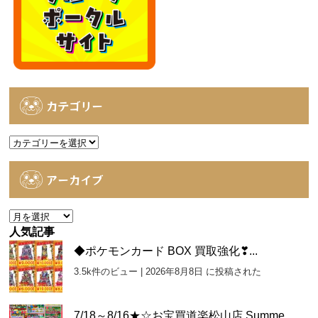
カテゴリー
カ
テ
ゴ
アーカイブ
リ
ー
ア
ー
人気記事
カ
◆ポケモンカード BOX 買取強化❣...
イ
3.5k件のビュー
|
2026年8月8日 に投稿された
ブ
7/18～8/16★☆お宝買道楽松山店 Summe...