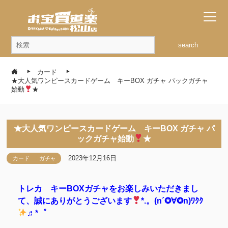
search
カード
★大人気ワンピースカードゲーム キーBOX ガチャ パックガチャ
始動
★
★大人気ワンピースカードゲーム キーBOX ガチャ パ
ックガチャ始動
★
2023年12月16日
カード
ガチャ
トレカ キーBOXガチャをお楽しみいただきまし
て、誠にありがとうございます
*.。(n´✪∀✪n)ﾜｸｸ
♬*゜