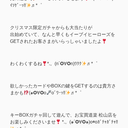
ｲｿｹﾞｰｯ‼
♬*゜
クリスマス限定ガチャからも大当たりが
出始めていて、なんと早くもイーブイヒーローズを
GETされたお客さまがいらっしゃいましたよ
わくわくするね
*.。(n´✪∀✪n)ﾜｸｸ
♬*゜
欲しかったカードやBOXの鍵をGETするのは貴方さ
まかも
(๑✪∀✪o
oﾞﾜｰｯ‼
♬*゜
キーBOXガチャ回して遊んで、お宝買道楽 松山店を
お楽しみくださいませ
*.。(๑´✪∀✪๑)o◉oｶﾞﾁｬｶﾞﾁｬ‼