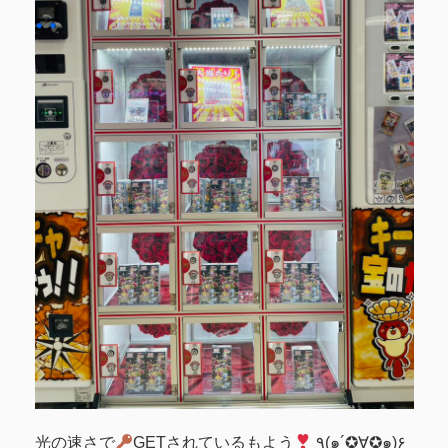
光の速さで
GETされているもよう
٩(๑´✪∀✪๑)۶