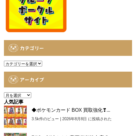
カテゴリー
カ
テ
ゴ
アーカイブ
リ
ー
ア
ー
人気記事
カ
◆ポケモンカード BOX 買取強化❣...
イ
3.5k件のビュー
|
2026年8月8日 に投稿された
ブ