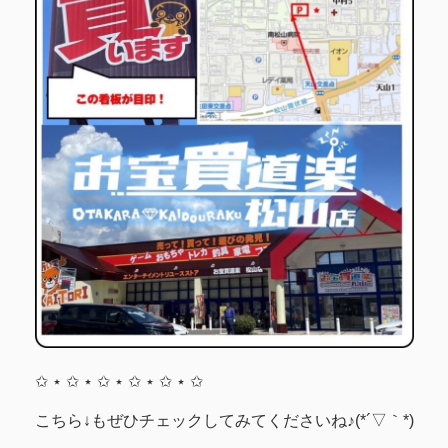
✩ ⋆ ✩ ⋆ ✩ ⋆ ✩ ⋆ ✩ ⋆ ✩
こちら↓もぜひチェックしてみてくださいね♪(*´▽｀*)