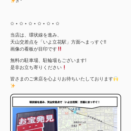
♬*゜
✩ ⋆ ✩ ⋆ ✩ ⋆ ✩ ⋆ ✩ ⋆ ✩
当店は、環状線を進み、
天山交差点を「いよ立花駅」方面へまっすぐ!!
画像の看板が目印です
無料の駐車場、駐輪場もございます!
是非お立ち寄りください
皆さまのご来店を心よりお待ちいたしております