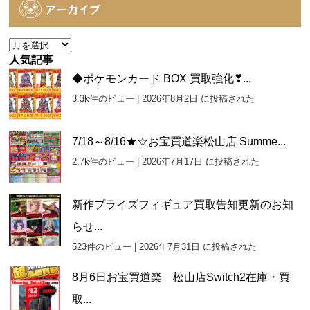
ゴ
アーカイブ
リ
ー
ア
ー
人気記事
カ
◆ポケモンカード BOX 買取強化❣...
イ
3.3k件のビュー
|
2026年8月2日 に投稿された
ブ
7/18～8/16★☆お宝買道楽松山店 Summe...
2.7k件のビュー
|
2026年7月17日 に投稿された
新作プライズフィギュア買取告知更新のお知
らせ...
523件のビュー
|
2026年7月31日 に投稿された
8月6日お宝買道楽 松山店Switch2在庫・買
取...