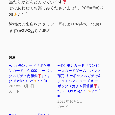
当たりがどんどんでています
ぜひあわせてお楽しみくださいませ*.。(n´✪∀✪n)ﾜｸ
ｸ‼
♬*゜
皆様のご来店をスタッフ一同心よりお待ちしており
ます(๑✪∀✪ووむん!!♡ﾞ
関連
■ポケモンカード『ポケモ
■ポケモンカード『ワンピ
ンカード ¥1000 キーボッ
ースカードゲーム パック
クスガチャ再稼働
』*.。
確定 キーボックスガチャ&
(n´✪∀✪n)ｱｰｯ!!
♬*゜■
デュエルマスターズ キー
2023年10月3日
ボックスガチャ再稼働
』
カード
*.。(n´✪∀✪n)ｱｰｯ!!
♬*゜
■
2023年10月1日
カード