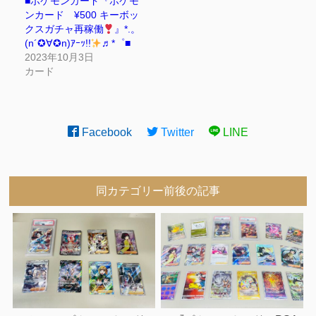
■ポケモンカード『ポケモ
ンカード ¥500 キーボッ
クスガチャ再稼働
』*.。
(n´✪∀✪n)ｱｰｯ!!
♬*゜■
2023年10月3日
カード
Facebook
Twitter
LINE
同カテゴリー前後の記事