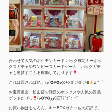
合わせて人気のポケモンカード パック確定キーボッ
クスガチャやワンピースカードゲーム パックガチ
ャも絶賛すこぶる稼働しております
これは回さねば‼*.。(๑´✪∀✪๑)o◉o”ｶﾞﾁｬｶﾞﾁｬ‼
♬*゜
お宝買道楽 松山店で話題のボックスや人気の景品
ゲットだぜっ
(๑✪∀✪ووGETﾀﾞｾﾞｯ!!♡ﾞ
お買い物はもちろん、キーBOXガチャも大好評で、