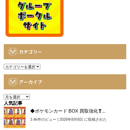
カテゴリー
カ
テ
ゴ
アーカイブ
リ
ー
ア
ー
人気記事
カ
◆ポケモンカード BOX 買取強化❣...
イ
3.4k件のビュー
|
2026年8月8日 に投稿された
ブ