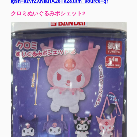
igsh=azVrZXNiaHA2eTk2&utm_source=qr
クロミぬいぐるみポシェット2