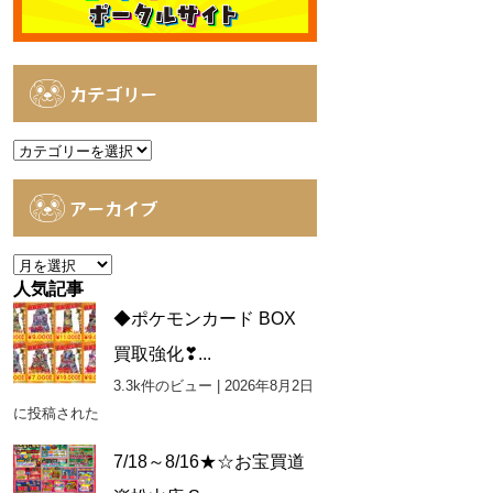
カテゴリー
カ
テ
ゴ
アーカイブ
リ
ー
ア
ー
人気記事
カ
◆ポケモンカード BOX
イ
買取強化❣...
ブ
3.3k件のビュー
|
2026年8月2日
に投稿された
7/18～8/16★☆お宝買道