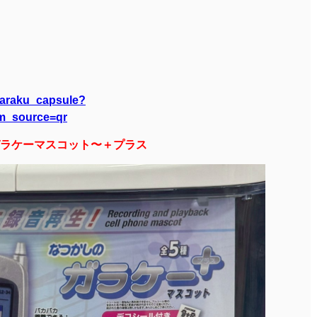
taraku_capsule?
m_source=qr
ラケーマスコット〜＋プラス