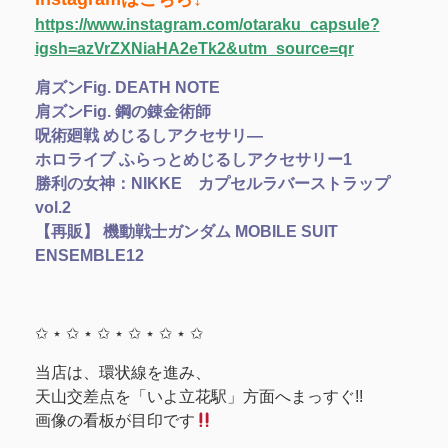
https://www.instagram.com/otaraku_capsule?
igsh=azVrZXNiaHA2eTk2&utm_source=qr
肩ズンFig. DEATH NOTE
肩ズンFig. 鋼の錬金術師
呪術廻戦 めじるしアクセサリ―
ホロライブ ふらっとめじるしアクセサリー1
勝利の女神：NIKKE カプセルラバーストラップ
vol.2
【再販】 機動戦士ガンダム MOBILE SUIT
ENSEMBLE12
✩ ⋆ ✩ ⋆ ✩ ⋆ ✩ ⋆ ✩ ⋆ ✩
当店は、環状線を進み、
天山交差点を「いよ立花駅」方面へまっすぐ!!
画像の看板が目印です