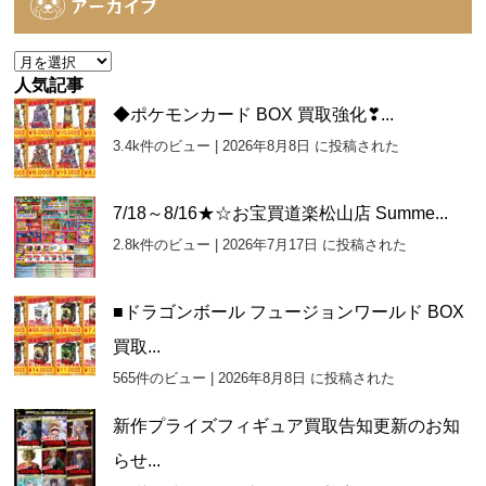
アーカイブ
リ
ー
ア
ー
人気記事
カ
◆ポケモンカード BOX 買取強化❣...
イ
3.4k件のビュー
|
2026年8月8日 に投稿された
ブ
7/18～8/16★☆お宝買道楽松山店 Summe...
2.8k件のビュー
|
2026年7月17日 に投稿された
■ドラゴンボール フュージョンワールド BOX
買取...
565件のビュー
|
2026年8月8日 に投稿された
新作プライズフィギュア買取告知更新のお知
らせ...