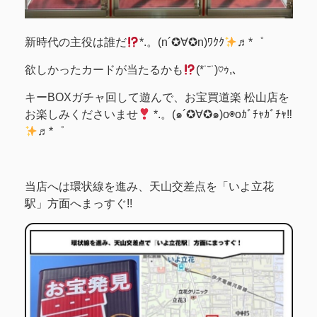
新時代の主役は誰だ
*.。(n´✪∀✪n)ﾜｸｸ
♬*゜
欲しかったカードが当たるかも
(*˙˘˙)♡ｩ,､
キーBOXガチャ回して遊んで、お宝買道楽 松山店を
お楽しみくださいませ
*.。(๑´✪∀✪๑)o◉oｶﾞﾁｬｶﾞﾁｬ‼
♬*゜
当店へは環状線を進み、天山交差点を「いよ立花
駅」方面へまっすぐ!!