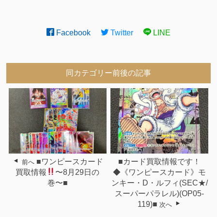
Facebook
Twitter
LINE
同カテゴリー前後の記事
■ワンピースカード
■カード買取情報です！
前へ
買取情報
〜8月29日の
◆《ワンピースカード》モ
巻〜■
ンキー・D・ルフィ(SEC★/
スーパーパラレル)(OP05-
119)■
次へ