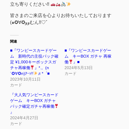
立ち寄りください!!
皆さまのご来店を心よりお待ちいたしております
(๑✪∀✪ووむん!!♡ﾞ
関連
■『ワンピースカードゲー
■『ワンピースカードゲー
ム 新時代の主役パック確
ム キーBOX ガチャ 再稼
定 ¥1,000キーボックスガ
働
』■
チャ再稼働
』*.。(n
2024年5月13日
´✪∀✪n)ｱｰｯ!!
♬*゜■
カード
2023年10月11日
カード
『大人気ワンピースカード
ゲーム キーBOX ガチャ
パック確定ガチャ再稼働
』
2024年4月27日
カード