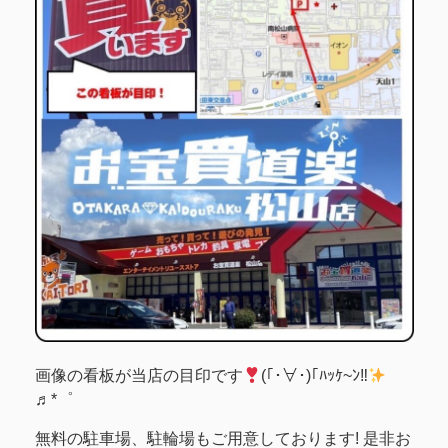
画像の看板が当店の目印です
(｢･∀･)｢ﾊｯｹ~ﾝ‼
♬*゜
無料の駐車場、駐輪場もご用意しております! 是非お