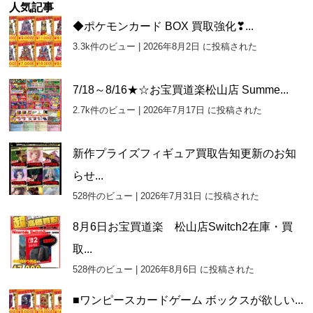
ー
人気記事
カ
◆ポケモンカード BOX 買取強化❣...
イ
3.3k件のビュー
|
2026年8月2日 に投稿された
ブ
7/18～8/16★☆お宝買道楽松山店 Summe...
2.7k件のビュー
|
2026年7月17日 に投稿された
新作プライズフィギュア買取告知更新のお知
らせ...
528件のビュー
|
2026年7月31日 に投稿された
8月6日お宝買道楽 松山店Switch2在庫・買
取...
528件のビュー
|
2026年8月6日 に投稿された
■ワンピースカードゲーム ボックスが欲しい...