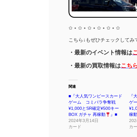
✩ ⋆ ✩ ⋆ ✩ ⋆ ✩ ⋆ ✩ ⋆ ✩
こちら↓もぜひチェックしてみてく
・最新のイベント情報は
・最新の買取情報は
こち
関連
■『大人気ワンピースカード
『
ゲーム コミパラ争奪戦
ゲ
¥1,000とSR確定¥500キー
¥1
BOX ガチャ 再稼動
』■
稼
2024年3月14日
20
カード
カ