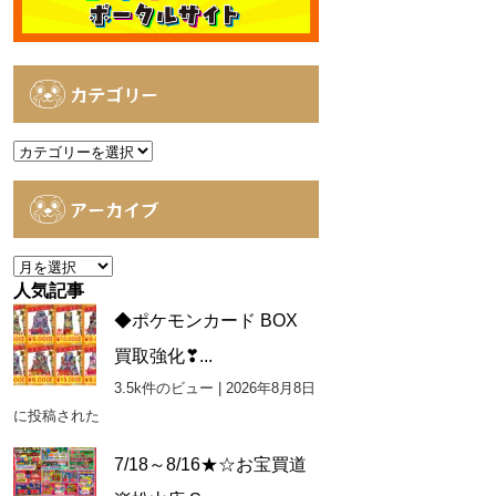
カテゴリー
カ
テ
ゴ
アーカイブ
リ
ー
ア
ー
人気記事
カ
◆ポケモンカード BOX
イ
買取強化❣...
ブ
3.5k件のビュー
|
2026年8月8日
に投稿された
7/18～8/16★☆お宝買道