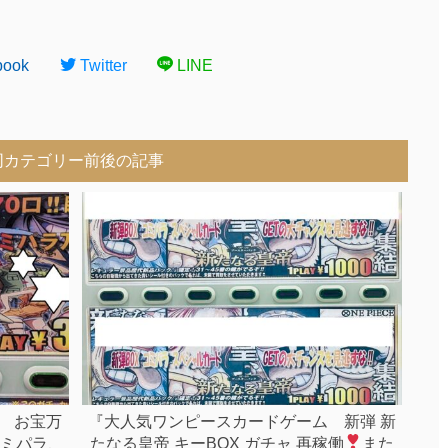
book
Twitter
LINE
同カテゴリー前後の記事
 お宝万
『大人気ワンピースカードゲーム 新弾 新
ミパラ、
たなる皇帝 キーBOX ガチャ 再稼働
また