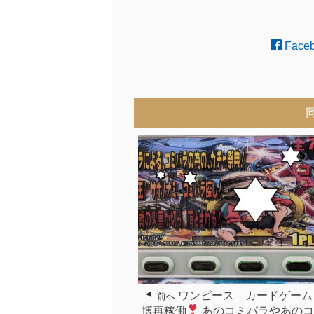
Face
ワンピース カードゲーム
前へ
博再稼働
あのコミパラやあのコ