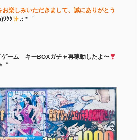
をお楽しみいただきまして、誠にありがとう
)ﾜｸｸ
♬*゜
ゲーム キーBOXガチャ再稼動したよ〜
*゜