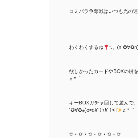
コミパラ争奪戦はいつも光の速
わくわくするね
*.。(n´✪∀✪n
欲しかったカードやBOXの鍵
♬*゜
キーBOXガチャ回して遊んで
´✪∀✪๑)o◉oｶﾞﾁｬｶﾞﾁｬ‼
♬*゜
✩ ⋆ ✩ ⋆ ✩ ⋆ ✩ ⋆ ✩ ⋆ ✩