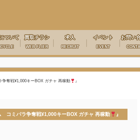
について
買取チラシ
求人
イベント
お問い
CYCLE
WEB FLIER
RECRUIT
EVENT
CONT
戦¥1,000キーBOX ガチャ 再稼動
』
コミパラ争奪戦¥1,000キーBOX ガチャ 再稼動
』