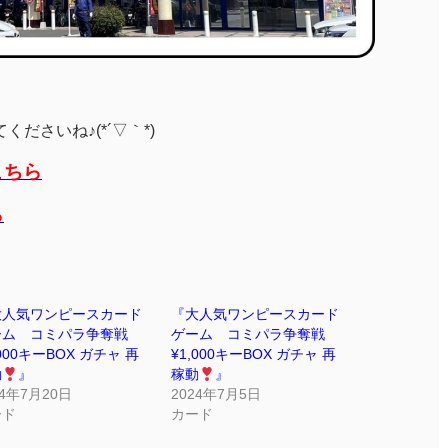
ださいね♪(*´▽｀*)
こちら
ら
大人気ワンピースカード
『大人気ワンピースカード
ーム コミパラ争奪戦
ゲーム コミパラ争奪戦
,000キーBOX ガチャ 再
¥1,000キーBOX ガチャ 再
動
』
稼動
』
24年7月20日
2024年7月5日
ード
カード