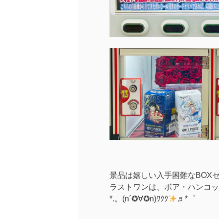
景品は嬉しい入手困難なBOX
ラストワンは、ボア・ハンコッ
*.。(n´✪∀✪n)ﾜｸｸ
♬*゜