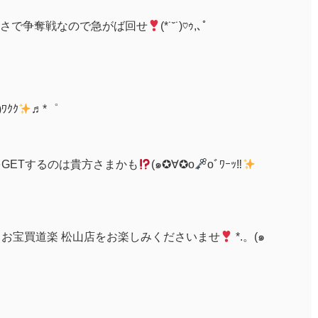
さで争奪戦なので急がば回せ
(*˙˘˙)♡ｩ,､゜
)ﾜｸｸ
♬*゜
をGETするのは貴方さまかも
(๑✪∀✪o
oﾞﾜｰｯ‼
、お宝買道楽 松山店をお楽しみくださいませ
*.。(๑