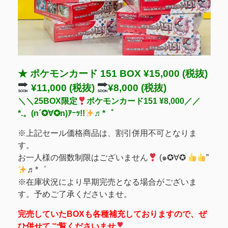
★ ポケモンカード 151 BOX ¥15,000 (税抜)
¥11,000 (税抜)
¥8,000 (税抜)
＼＼25BOX限定
ポケモンカード151 ¥8,000／／
*.。(n´✪∀✪n)ｱｰｯ!!
♬*゜
※上記セール価格商品は、割引併用不可となりま
す。
お一人様の個数制限はございません
(๑✪∀✪
”
♬*゜
※在庫状況により早期完売となる場合がございま
す。予めご了承くださいませ。
完売していたBOXも各種補充しておりますので、ぜ
ひ併せてご覧くださいませ