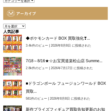
カ
テ
ゴ
アーカイブ
リ
ー
ア
ー
人気記事
カ
◆ポケモンカード BOX 買取強化❣...
イ
3.4k件のビュー
|
2026年8月8日 に投稿された
ブ
7/18～8/16★☆お宝買道楽松山店 Summe...
2.8k件のビュー
|
2026年7月17日 に投稿された
■ドラゴンボール フュージョンワールド BOX
買取...
581件のビュー
|
2026年8月8日 に投稿された
新作プライズフィギュア買取告知更新のお知