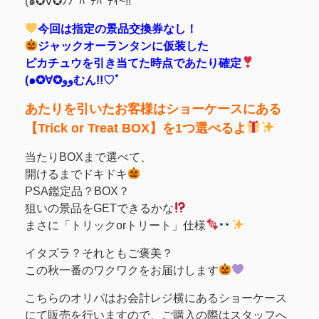
(๑✪∀✪ﾉﾉﾞﾊﾟﾁﾊﾟﾁｨ~!!
今回は指定の景品交換券なし！
ジャックオーランタンに仮装した
ピカチュウを引き当てた時点であたり確定
(๑✪∀✪ووむん!!♡ﾞ
あたりを引いたお客様はショーケースにある
【Trick or Treat BOX】を1つ選べるよ
当たりBOXまで選べて、
開けるまでドキドキ
PSA鑑定品？BOX？
狙いの景品をGETできるかな
まさに「トリックorトリート」仕様
イタズラ？それともご褒美？
この秋一番のワクワクをお届けします
こちらのオリパはお会計レジ横にあるショーケース
にて販売を行いますので、ご購入の際はスタッフへ