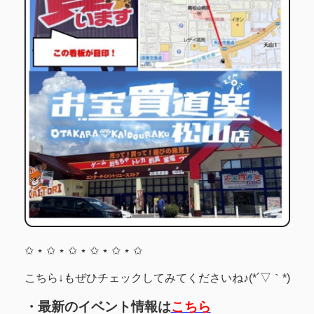
✩ ⋆ ✩ ⋆ ✩ ⋆ ✩ ⋆ ✩ ⋆ ✩
こちら↓もぜひチェックしてみてくださいね♪(*´▽｀*)
・最新のイベント情報は
こちら