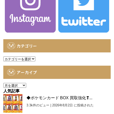
カテゴリー
カ
テ
ゴ
アーカイブ
リ
ー
ア
ー
人気記事
カ
◆ポケモンカード BOX 買取強化❣...
イ
3.3k件のビュー
|
2026年8月2日 に投稿された
ブ