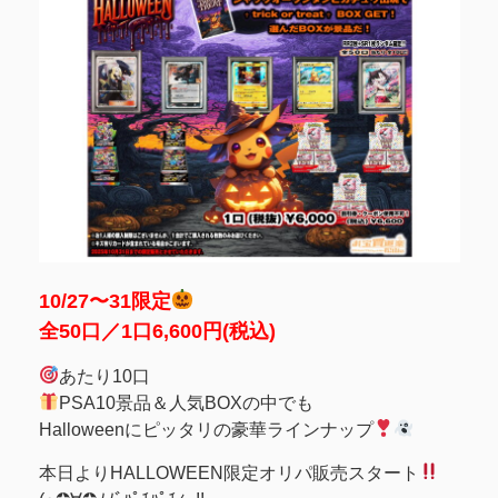
10/27〜31限定
全50口／1口6,600円(税込)
あたり10口
PSA10景品＆人気BOXの中でも
Halloweenにピッタリの豪華ラインナップ
本日よりHALLOWEEN限定オリパ販売スタート