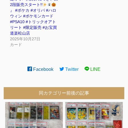
2段販売スタート!!
』 #ポケカ #オリパ #ハロ
ウィン #ポケモンカード
#PSA10 #トリックオアト
リート #限定販売 #お宝買
道楽松山店
2025年10月27日
カード
Facebook
Twitter
LINE
同カテゴリー前後の記事