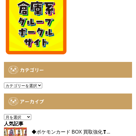
カテゴリー
カ
テ
ゴ
アーカイブ
リ
ー
ア
ー
人気記事
カ
◆ポケモンカード BOX 買取強化❣...