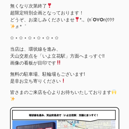
無くなり次第終了
超限定特別企画となっております！
どうぞ、お楽しみくださいませ
*.。(n´✪∀✪n)ﾜｸｸ
♬*゜
✩ ⋆ ✩ ⋆ ✩ ⋆ ✩ ⋆ ✩ ⋆ ✩
当店は、環状線を進み、
天山交差点を「いよ立花駅」方面へまっすぐ!!
画像の看板が目印です
無料の駐車場、駐輪場もございます!
是非お立ち寄りください
皆さまのご来店を心よりお待ちいたしております