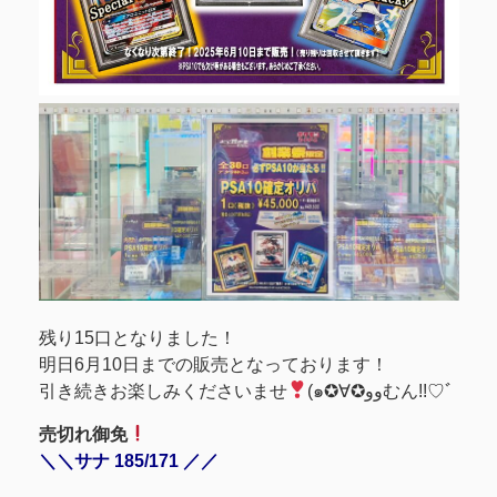
残り15口となりました！
明日6月10日までの販売となっております！
引き続きお楽しみくださいませ
(๑✪∀✪ووむん!!♡ﾞ
売切れ御免
＼＼サナ 185/171 ／／