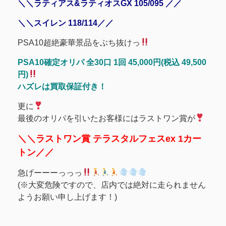
＼＼ラティアス&ラティオスGX 105/095 ／／
＼＼スイレン 118/114／／
PSA10超絶豪華景品をぶち抜けっ
PSA10確定オリパ 全30口 1回 45,000円(税込 49,500
円)
ハズレは買取保証付き！
更に
最後のオリパを引いたお客様にはラストワン賞が
＼＼ラストワン賞 テラスタルフェスex 1カー
トン／／
急げーーーっっっ
(※大変危険ですので、店内では絶対に走られません
ようお願い申し上げます！)