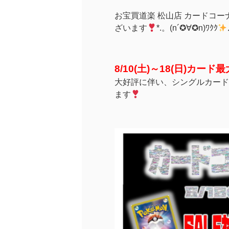
お宝買道楽 松山店 カードコ
ざいます
*.。(n´✪∀✪n)ﾜｸｸ
8/10(土)～18(日)カード最
大好評に伴い、シングルカード
ます