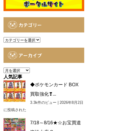
カテゴリー
カ
テ
ゴ
アーカイブ
リ
ー
ア
ー
人気記事
カ
◆ポケモンカード BOX
イ
買取強化❣...
ブ
3.3k件のビュー
|
2026年8月2日
に投稿された
7/18～8/16★☆お宝買道