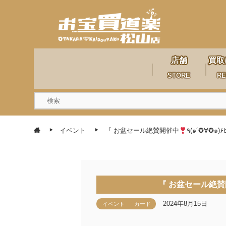
店舗
買取
STORE
RE
イベント
『 お盆セール絶賛開催中
٩(๑´✪∀✪๑)۶ﾋ
『 お盆セール絶
2024年8月15日
イベント
カード