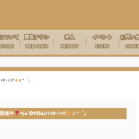
について
買取チラシ
求人
イベント
お問い
CYCLE
WEB FLIER
RECRUIT
EVENT
CONT
ｬﾎ~ｨｯ‼︎
♬*゜』
賛開催中
٩(๑´✪∀✪๑)۶ﾋｬﾎ~ｨｯ‼︎
♬*゜』