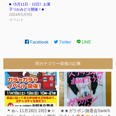
■《5月11日・12日》お菓
子つかみどり開催！■
2024年5月9日
イベント
Facebook
Twitter
LINE
同カテゴリー前後の記事
11月18日 19日★☆
★★ガラポン抽選会Switch
前へ