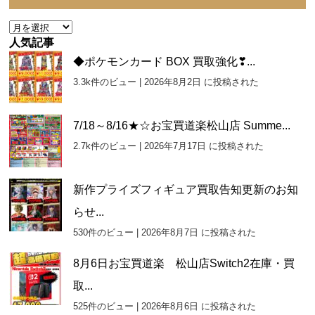
ー
ア
ー
人気記事
カ
◆ポケモンカード BOX 買取強化❣...
イ
3.3k件のビュー
|
2026年8月2日 に投稿された
ブ
7/18～8/16★☆お宝買道楽松山店 Summe...
2.7k件のビュー
|
2026年7月17日 に投稿された
新作プライズフィギュア買取告知更新のお知
らせ...
530件のビュー
|
2026年8月7日 に投稿された
8月6日お宝買道楽 松山店Switch2在庫・買
取...
525件のビュー
|
2026年8月6日 に投稿された