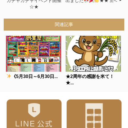
ガチャガチャイベント開催
出ました
★★
次へ
☆★
関連記事
《5月30日～6月30日...
★2周年の感謝を米て！
★...