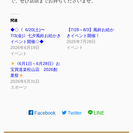
で、ぜひ店頭までお持ちくださいませ。
関連
◆◇《 6/20(土)〜
【7/28～8/3】風鈴お絵か
7/3(金)》七夕風鈴お絵かき
きイベント開催！
イベント開催◇◆
2025年7月28日
2026年6月19日
イベント
イベント
《6月1日～6月28日》お
宝買道楽松山店 2026創
業祭
2026年5月31日
スポーツ
Facebook
Twitter
LINE