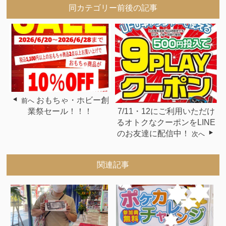
同カテゴリー前後の記事
おもちゃ・ホビー創
前へ
7/11・12にご利用いただけ
業祭セール！！！
るオトクなクーポンをLINE
のお友達に配信中！
次へ
関連記事