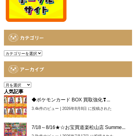
カテゴリー
カ
テ
ゴ
アーカイブ
リ
ー
ア
ー
人気記事
カ
◆ポケモンカード BOX 買取強化❣...
イ
3.4k件のビュー
|
2026年8月8日 に投稿された
ブ
7/18～8/16★☆お宝買道楽松山店 Summe...