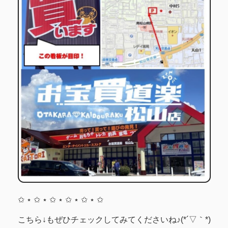
✩ ⋆ ✩ ⋆ ✩ ⋆ ✩ ⋆ ✩ ⋆ ✩
こちら↓もぜひチェックしてみてくださいね♪(*´▽｀*)