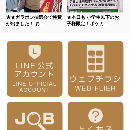
★★ガラポン抽選会で特賞
★本日も 小学生以下のお
が出ました！ お...
子様限定！ポケカ...