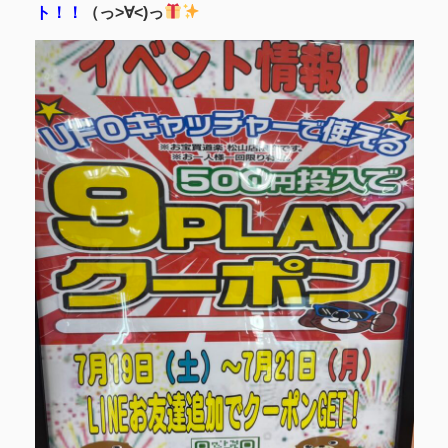
ト！！
（っ>∀<)っ