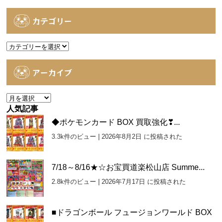
カテゴリー
カ
テ
ゴ
アーカイブ
リ
ー
ア
ー
人気記事
カ
◆ポケモンカード BOX 買取強化❣...
イ
3.3k件のビュー
|
2026年8月2日 に投稿された
ブ
7/18～8/16★☆お宝買道楽松山店 Summe...
2.8k件のビュー
|
2026年7月17日 に投稿された
■ドラゴンボール フュージョンワールド BOX