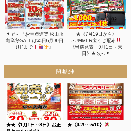
『お宝買道楽 松山店
★《7月19日から》
前へ
創業祭SALEは本日6月30日
SUMMER宝くじ配布
(月)まで
』
《当選発表：9月1日～末
日》★
次へ
関連記事
★★《1月1日～8日》お正
★《4/29～5/10》
...