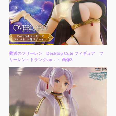
葬送のフリーレン Desktop Cute フィギュア フ
リーレン～トランクver．～ 画像3