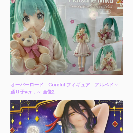
オーバーロード Coreful フィギュア アルベド～
踊り子ver．～ 画像2