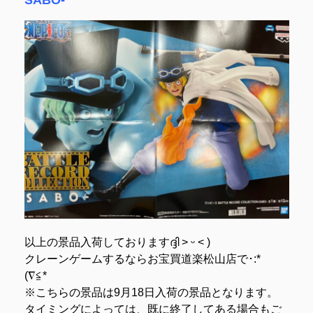
以上の景品入荷しておりますദ്ദി ˃ ᵕ ˂ )
クレーンゲームするならお宝買道楽松山店で･:*ゞ
(∇≦*
※こちらの景品は9月18日入荷の景品となります。
タイミングによっては、既に終了してある場合もご