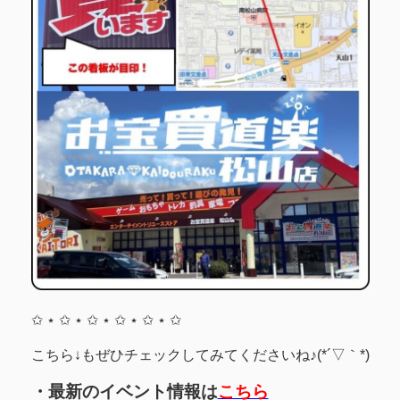
✩ ⋆ ✩ ⋆ ✩ ⋆ ✩ ⋆ ✩ ⋆ ✩
こちら↓もぜひチェックしてみてくださいね♪(*´▽｀*)
・最新のイベント情報は
こちら