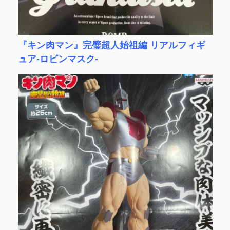
『キン肉マン』完璧超人始祖編 リアルフィギ
ュア-ロビンマスク-