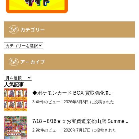
カテゴリー
カ
テ
ゴ
アーカイブ
リ
ー
ア
ー
人気記事
カ
◆ポケモンカード BOX 買取強化❣...
イ
3.4k件のビュー
|
2026年8月8日 に投稿された
ブ
7/18～8/16★☆お宝買道楽松山店 Summe...
2.9k件のビュー
|
2026年7月17日 に投稿された