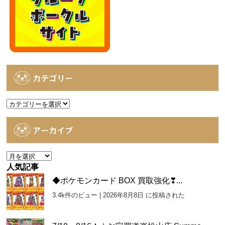
カテゴリー
カ
テ
ゴ
アーカイブ
リ
ー
ア
ー
人気記事
カ
◆ポケモンカード BOX 買取強化❣...
イ
3.4k件のビュー
|
2026年8月8日 に投稿された
ブ