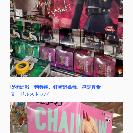
呪術廻戦 狗巻棘、釘崎野薔薇、禪院真希
ヌードルストッパー