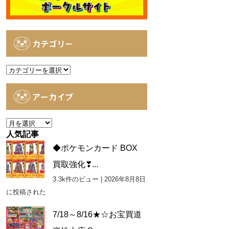
カテゴリー
カ
テ
ゴ
アーカイブ
リ
ー
ア
ー
人気記事
カ
◆ポケモンカード BOX
イ
買取強化❣...
ブ
3.3k件のビュー
|
2026年8月8日
に投稿された
7/18～8/16★☆お宝買道