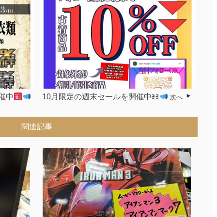
催中
10月限定の週末セールを開催中ꉂꉂ
次へ
関連記事