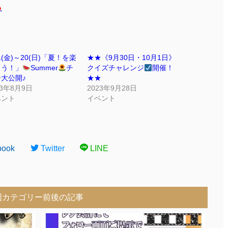
ら
11(金)～20(日)「夏！を楽
★★《9月30日・10月1日》
もう！」
Summer
チ
クイズチャレンジ
開催！
大公開♪
★★
23年8月9日
2023年9月28日
ベント
イベント
book
Twitter
LINE
同カテゴリー前後の記事